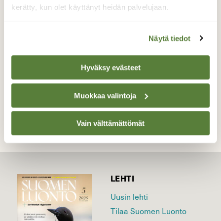
Paikallisen lintumiehen arvio sen olevan jo
kerätty, kun olet käyttänyt heidän palvelujaan.
muuttomatkalla.
Valokuvaaja: Kyösti Romppanen, Hanko Itämeren
Näytä tiedot
Portti 25.06-16
Hyväksy evästeet
TAKAISIN LISTAAN
Muokkaa valintoja
Vain välttämättömät
LEHTI
Uusin lehti
Tilaa Suomen Luonto