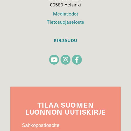
00580 Helsinki
Mediatiedot
Tietosuojaseloste
KIRJAUDU
TILAA
SUOMEN
LUONNON
UUTIS­KIRJE
Sähköpostiosoite