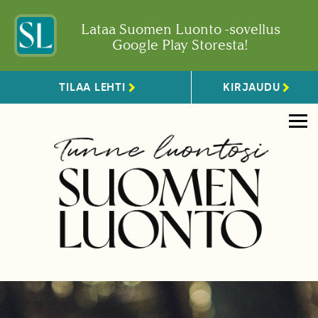
Lataa Suomen Luonto -sovellus
Google Play Storesta!
TILAA LEHTI
KIRJAUDU