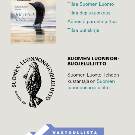
Tilaa Suomen Luonto
Tilaa digilukuoikeus
Äänestä parasta juttua
Tilaa uutiskirje
SUOMEN LUONNON­
SUOJELU­LIITTO
Suomen Luonto -lehden
Suomen
kustantaja on
luonnonsuojelu­liitto
.