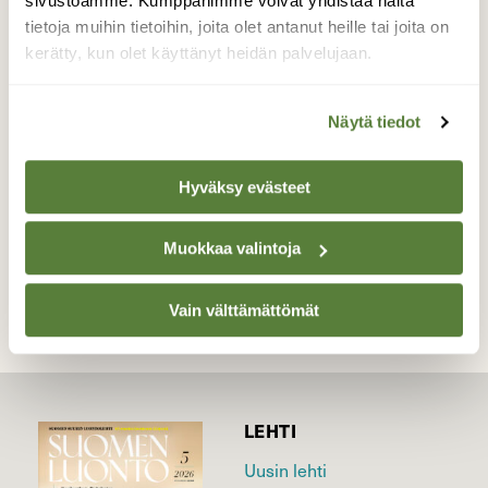
sivustoamme. Kumppanimme voivat yhdistää näitä
paikalla, mutta tapasinkin joella
tietoja muihin tietoihin, joita olet antanut heille tai joita on
punajalkaviklon, jota en aiemmin ole täällä
kerätty, kun olet käyttänyt heidän palvelujaan.
Kilpisjärven maisemissa tavannut.
Valokuvaaja: Katri Niskanen, Vuomasjoki,
Näytä tiedot
Käsivarren erämaa 14.5.2017
Hyväksy evästeet
TAKAISIN LISTAAN
Muokkaa valintoja
Vain välttämättömät
LEHTI
Uusin lehti