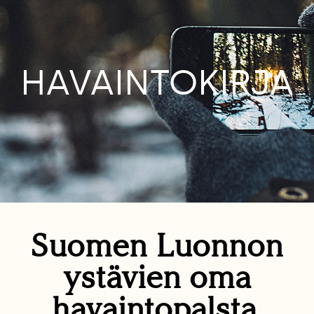
HAVAINTOKIRJA
Suomen Luonnon
ystävien oma
havaintopalsta.