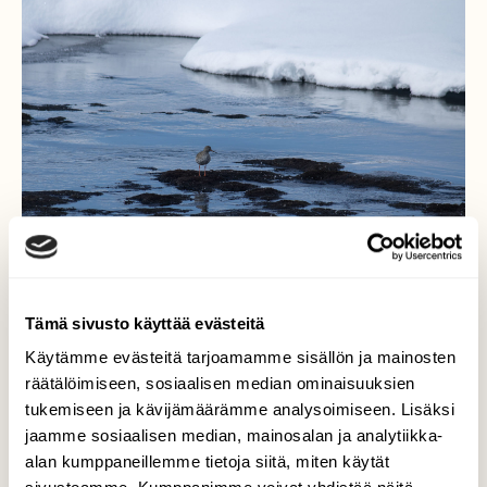
Tämä sivusto käyttää evästeitä
Käytämme evästeitä tarjoamamme sisällön ja mainosten
Punajalkaviklo joella
räätälöimiseen, sosiaalisen median ominaisuuksien
tukemiseen ja kävijämäärämme analysoimiseen. Lisäksi
Käsivarren erämaassa Kalottireitin varrella
jaamme sosiaalisen median, mainosalan ja analytiikka-
sijaitseva Vuomakasjoki on auki koko talven.
alan kumppaneillemme tietoja siitä, miten käytät
Menin katsomaan olisiko tutumpi koskikara