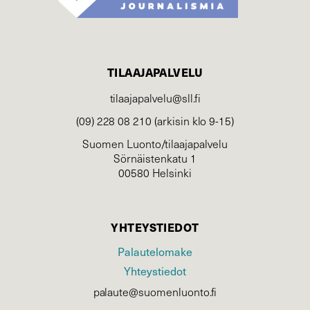
TILAAJAPALVELU
tilaajapalvelu@sll.fi
(09) 228 08 210 (arkisin klo 9-15)
Suomen Luonto/tilaajapalvelu
Sörnäistenkatu 1
00580 Helsinki
YHTEYSTIEDOT
Palautelomake
Yhteystiedot
palaute@suomenluonto.fi