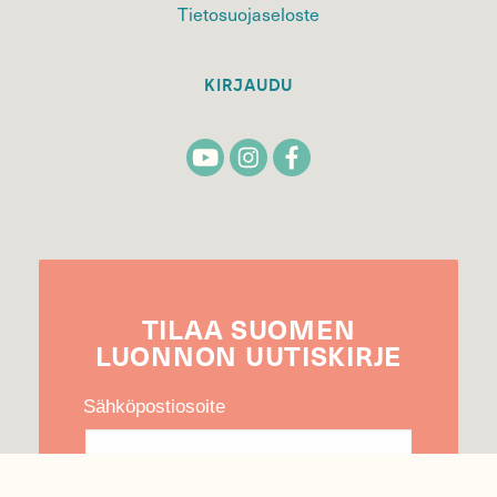
Tietosuojaseloste
KIRJAUDU
TILAA
SUOMEN
LUONNON
UUTIS­KIRJE
Sähköpostiosoite