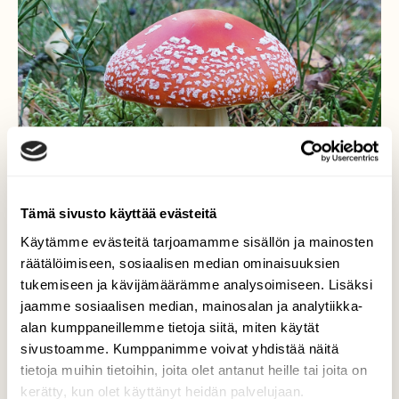
Tämä sivusto käyttää evästeitä
Käytämme evästeitä tarjoamamme sisällön ja mainosten
räätälöimiseen, sosiaalisen median ominaisuuksien
tukemiseen ja kävijämäärämme analysoimiseen. Lisäksi
jaamme sosiaalisen median, mainosalan ja analytiikka-
Punakärpässieni
alan kumppaneillemme tietoja siitä, miten käytät
sivustoamme. Kumppanimme voivat yhdistää näitä
Kaunis, mutta myrkyllinen.
tietoja muihin tietoihin, joita olet antanut heille tai joita on
kerätty, kun olet käyttänyt heidän palvelujaan.