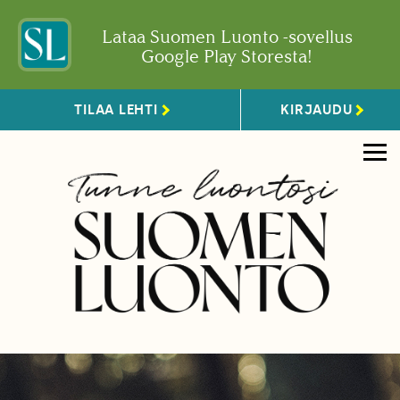
Lataa Suomen Luonto -sovellus
Google Play Storesta!
TILAA LEHTI
KIRJAUDU