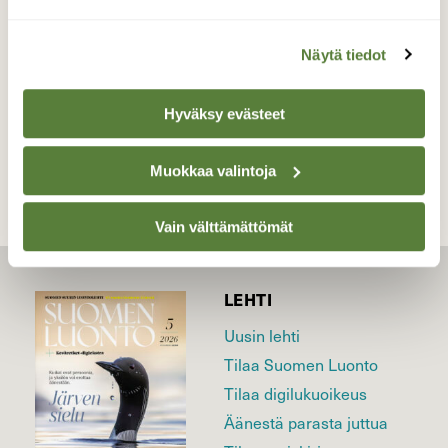
Valokuvaaja: Tarja Naukkarinen, Savitaipale
28.9.2025
Näytä tiedot
TAKAISIN LISTAAN
Hyväksy evästeet
Muokkaa valintoja
Vain välttämättömät
LEHTI
Uusin lehti
Tilaa Suomen Luonto
Tilaa digilukuoikeus
Äänestä parasta juttua