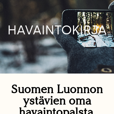
HAVAINTOKIRJA
Suomen Luonnon
ystävien oma
havaintopalsta.