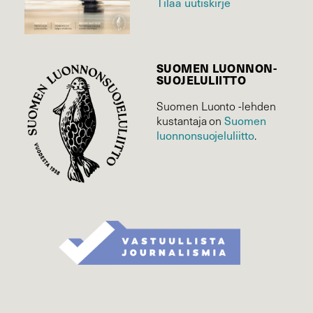
Tilaa uutiskirje
SUOMEN LUONNON­
SUOJELU­LIITTO
Suomen Luonto -lehden
Suomen
kustantaja on
luonnonsuojelu­liitto
.