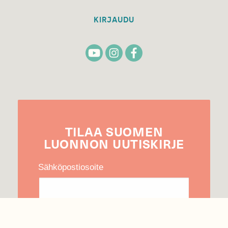
KIRJAUDU
TILAA
SUOMEN
LUONNON
UUTIS­KIRJE
Sähköpostiosoite
Hyväksyn tietojeni käytön uutiskirjeen
lähettämiseen