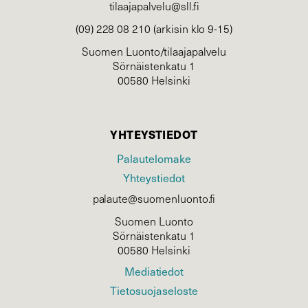
tilaajapalvelu@sll.fi
(09) 228 08 210 (arkisin klo 9-15)
Suomen Luonto/tilaajapalvelu
Sörnäistenkatu 1
00580 Helsinki
YHTEYSTIEDOT
Palautelomake
Yhteystiedot
palaute@suomenluonto.fi
Suomen Luonto
Sörnäistenkatu 1
00580 Helsinki
Mediatiedot
Tietosuojaseloste