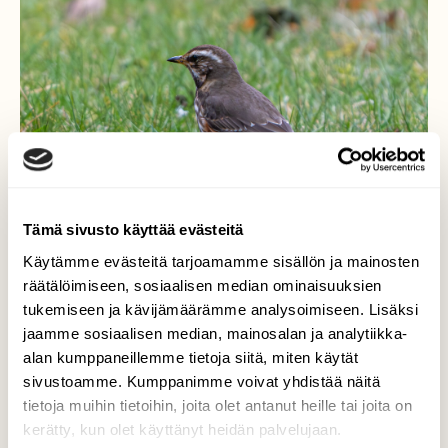
Tämä sivusto käyttää evästeitä
Käytämme evästeitä tarjoamamme sisällön ja mainosten
räätälöimiseen, sosiaalisen median ominaisuuksien
tukemiseen ja kävijämäärämme analysoimiseen. Lisäksi
jaamme sosiaalisen median, mainosalan ja analytiikka-
Punakylkirastas
alan kumppaneillemme tietoja siitä, miten käytät
sivustoamme. Kumppanimme voivat yhdistää näitä
Punakylkirastas (Turdus iliacus)
tietoja muihin tietoihin, joita olet antanut heille tai joita on
kerätty, kun olet käyttänyt heidän palvelujaan.
Valokuvaaja: Markku Saarinen, Hollola 30.4