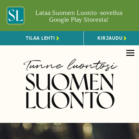
Lataa Suomen Luonto -sovellus
Google Play Storesta!
TILAA LEHTI
KIRJAUDU