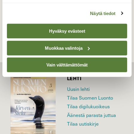
Näytä tiedot
TAKAISIN LISTAAN
Hyväksy evästeet
Muokkaa valintoja
Vain välttämättömät
LEHTI
Uusin lehti
Tilaa Suomen Luonto
Tilaa digilukuoikeus
Äänestä parasta juttua
Tilaa uutiskirje