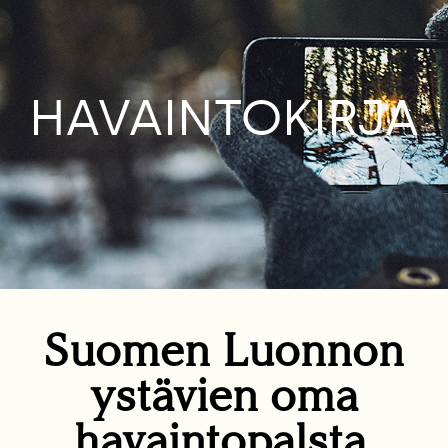
HAVAINTOKIRJA
Suomen Luonnon
ystävien oma
havaintopalsta.