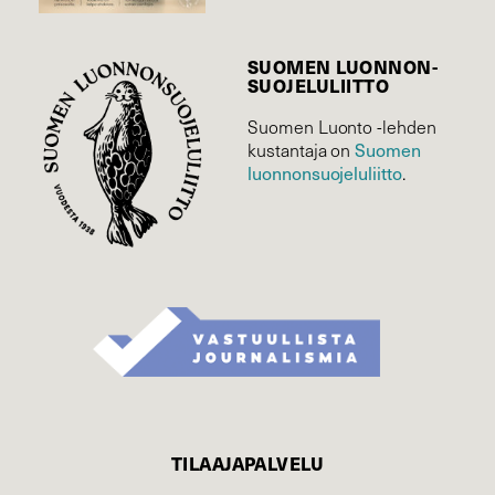
SUOMEN LUONNON­
SUOJELU­LIITTO
Suomen Luonto -lehden
Suomen
kustantaja on
luonnonsuojelu­liitto
.
TILAAJAPALVELU