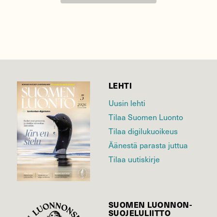
LEHTI
Uusin lehti
Tilaa Suomen Luonto
Tilaa digilukuoikeus
Äänestä parasta juttua
Tilaa uutiskirje
SUOMEN LUONNON­
SUOJELU­LIITTO