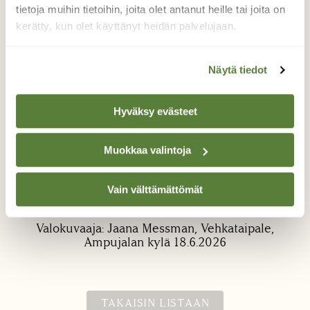
tietoja muihin tietoihin, joita olet antanut heille tai joita on
kerätty, kun olet käyttänyt heidän palvelujaan.
Näytä tiedot
Punakylkirastas
Hyväksy evästeet
Tämä rastaspsriskunta seikkailee
pihallamme Vehkataipaleella Ampujalan
Muokkaa valintoja
kylässä. Kuvan sain napattua hieman
kauempaa ja en ole ennen edes tiennyt
Vain välttämättömät
tällaisesta rastaasta. Oppia ikä kaikki.
Valokuvaaja: Jaana Messman, Vehkataipale,
Ampujalan kylä 18.6.2026
TAKAISIN LISTAAN