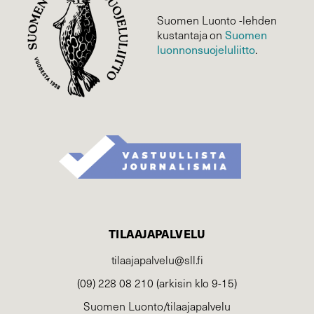
Suomen Luonto -lehden
Suomen
kustantaja on
luonnonsuojelu­liitto
.
TILAAJAPALVELU
tilaajapalvelu@sll.fi
(09) 228 08 210 (arkisin klo 9-15)
Suomen Luonto/tilaajapalvelu