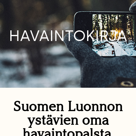
HAVAINTOKIRJA
Suomen Luonnon
ystävien oma
havaintopalsta.