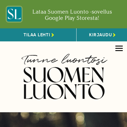
Lataa Suomen Luonto -sovellus
Google Play Storesta!
TILAA LEHTI
KIRJAUDU