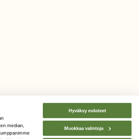
Hyväksy evästeet
an
sen median,
Muokkaa valintoja
. Kumppanimme
TILAA
SUOMEN