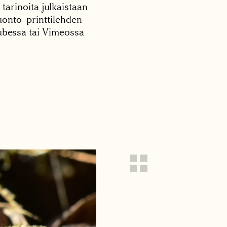
 tarinoita julkaistaan
onto -printtilehden
tubessa tai Vimeossa