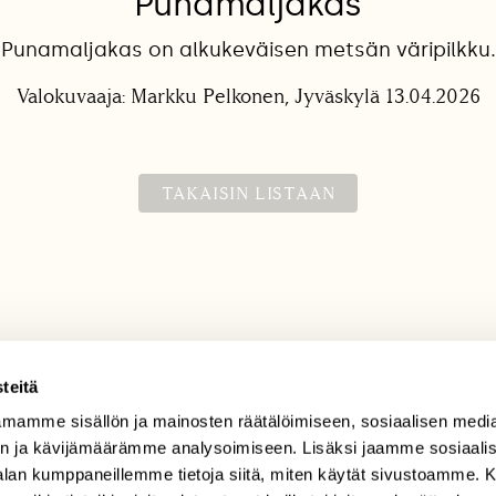
Punamaljakas
Punamaljakas on alkukeväisen metsän väripilkku.
Valokuvaaja: Markku Pelkonen, Jyväskylä 13.04.2026
TAKAISIN LISTAAN
teitä
mamme sisällön ja mainosten räätälöimiseen, sosiaalisen medi
TILAAJAPALVELU
n ja kävijämäärämme analysoimiseen. Lisäksi jaamme sosiaali
tilaajapalvelu@sll.fi
-alan kumppaneillemme tietoja siitä, miten käytät sivustoamme