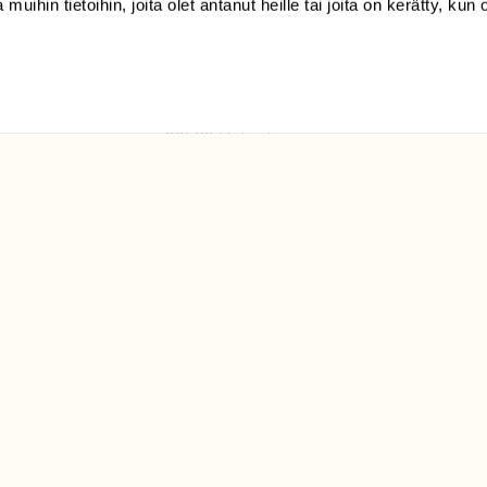
 muihin tietoihin, joita olet antanut heille tai joita on kerätty, kun 
(09) 228 08 210 (arkisin
klo 9-15)
Suomen
Luonto/tilaajapalvelu
Sörnäistenkatu 1
00580 Helsinki
ELU­
YHTEYSTIEDOT
ntaja on
Palautelomake
Yhteystiedot
palaute@suomenluonto.fi
Suomen Luonto
Sörnäistenkatu 1
00580 Helsinki
Mediatiedot
Tietosuojaseloste