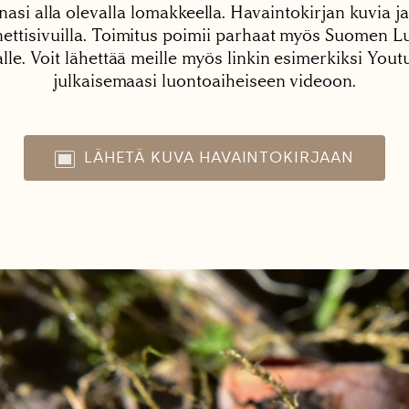
nasi alla olevalla lomakkeella. Havaintokirjan kuvia ja
tisivuilla. Toimitus poimii parhaat myös Suomen Lu
alle. Voit lähettää meille myös linkin esimerkiksi You
julkaisemaasi luontoaiheiseen videoon.
LÄHETÄ KUVA HAVAINTOKIRJAAN