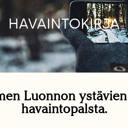
HAVAINTOKIRJA
en Luonnon ystävie
havaintopalsta.