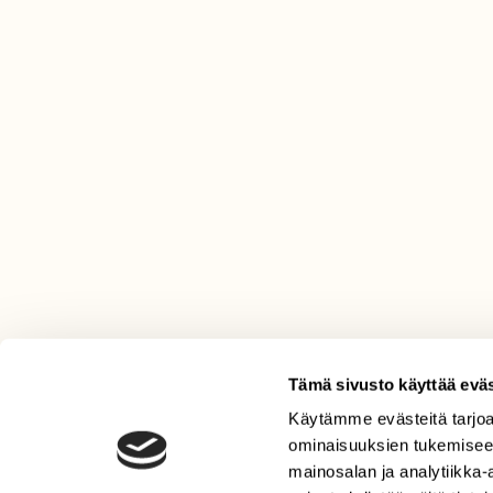
Tämä sivusto käyttää eväs
Käytämme evästeitä tarjoa
LEHTI
ominaisuuksien tukemisee
Uusin lehti
mainosalan ja analytiikka