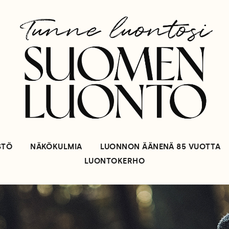
STÖ
NÄKÖKULMIA
LUONNON ÄÄNENÄ 85 VUOTTA
LUONTOKERHO