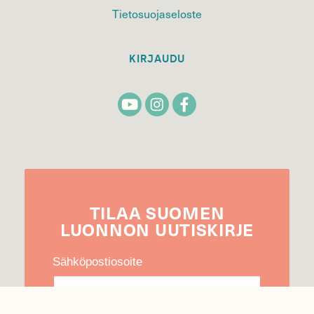
Tietosuojaseloste
KIRJAUDU
TILAA
SUOMEN
LUONNON
UUTIS­KIRJE
Sähköpostiosoite