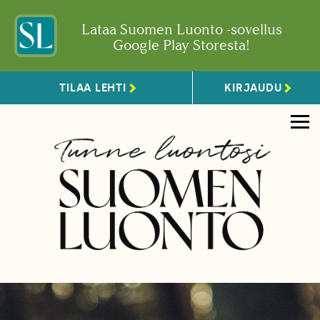
Lataa Suomen Luonto -sovellus
Google Play Storesta!
TILAA LEHTI
KIRJAUDU