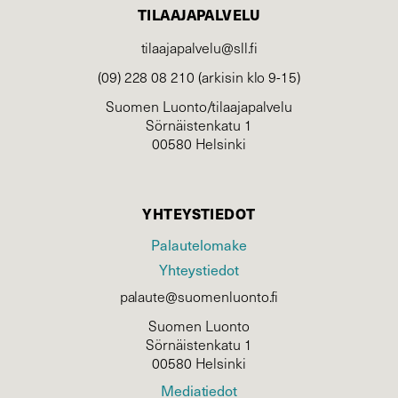
TILAAJAPALVELU
tilaajapalvelu@sll.fi
(09) 228 08 210 (arkisin klo 9-15)
Suomen Luonto/tilaajapalvelu
Sörnäistenkatu 1
00580 Helsinki
YHTEYSTIEDOT
Palautelomake
Yhteystiedot
palaute@suomenluonto.fi
Suomen Luonto
Sörnäistenkatu 1
00580 Helsinki
Mediatiedot