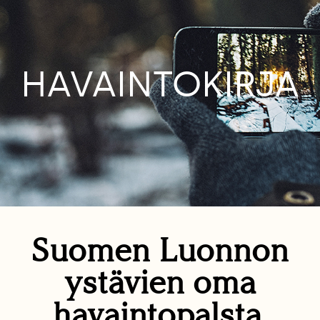
HAVAINTOKIRJA
Suomen Luonnon
ystävien oma
havaintopalsta.