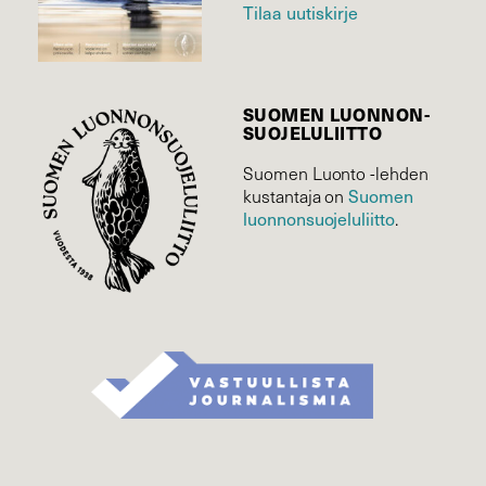
Tilaa uutiskirje
SUOMEN LUONNON­
SUOJELU­LIITTO
Suomen Luonto -lehden
Suomen
kustantaja on
luonnonsuojelu­liitto
.