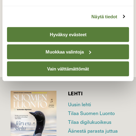
Valokuvaaja: Paula Savelius, Leiri, Lappeenranta
10.5.2016
Näytä tiedot
Hyväksy evästeet
TAKAISIN LISTAAN
Muokkaa valintoja
Vain välttämättömät
LEHTI
Uusin lehti
Tilaa Suomen Luonto
Tilaa digilukuoikeus
Äänestä parasta juttua