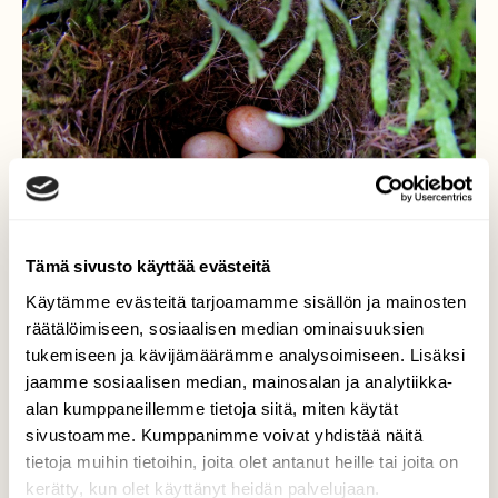
Tämä sivusto käyttää evästeitä
Käytämme evästeitä tarjoamamme sisällön ja mainosten
räätälöimiseen, sosiaalisen median ominaisuuksien
tukemiseen ja kävijämäärämme analysoimiseen. Lisäksi
jaamme sosiaalisen median, mainosalan ja analytiikka-
alan kumppaneillemme tietoja siitä, miten käytät
Punarinnan pesä
sivustoamme. Kumppanimme voivat yhdistää näitä
tietoja muihin tietoihin, joita olet antanut heille tai joita on
Punarinta teki pesän kukkaruukkuun.
kerätty, kun olet käyttänyt heidän palvelujaan.