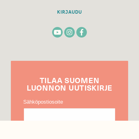
KIRJAUDU
TILAA
SUOMEN
LUONNON
UUTIS­KIRJE
Sähköpostiosoite
Hyväksyn tietojeni käytön uutiskirjeen
lähettämiseen