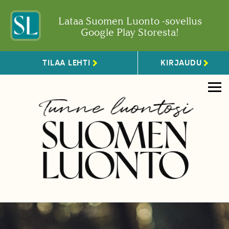
Lataa Suomen Luonto -sovellus
Google Play Storesta!
TILAA LEHTI
KIRJAUDU