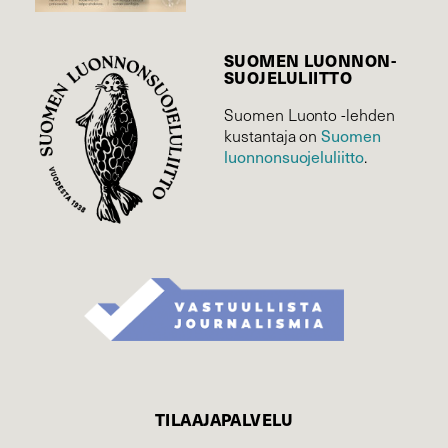
SUOMEN LUONNON­
SUOJELU­LIITTO
Suomen Luonto -lehden
Suomen
kustantaja on
luonnonsuojelu­liitto
.
TILAAJAPALVELU