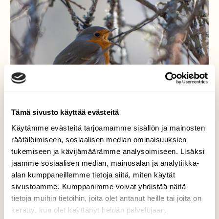
Tämä sivusto käyttää evästeitä
Käytämme evästeitä tarjoamamme sisällön ja mainosten
räätälöimiseen, sosiaalisen median ominaisuuksien
tukemiseen ja kävijämäärämme analysoimiseen. Lisäksi
jaamme sosiaalisen median, mainosalan ja analytiikka-
Punarinta
alan kumppaneillemme tietoja siitä, miten käytät
sivustoamme. Kumppanimme voivat yhdistää näitä
punarinta (Erithacus rubecula)
tietoja muihin tietoihin, joita olet antanut heille tai joita on
kerätty, kun olet käyttänyt heidän palvelujaan.
Valokuvaaja: Markku Saarinen, Vääksy 27.3