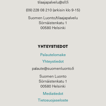
tilaajapalvelu@sll.fi
(09) 228 08 210 (arkisin klo 9-15)
Suomen Luonto/tilaajapalvelu
Sörnäistenkatu 1
00580 Helsinki
YHTEYSTIEDOT
Palautelomake
Yhteystiedot
palaute@suomenluonto.fi
Suomen Luonto
Sörnäistenkatu 1
00580 Helsinki
Mediatiedot
Tietosuojaseloste