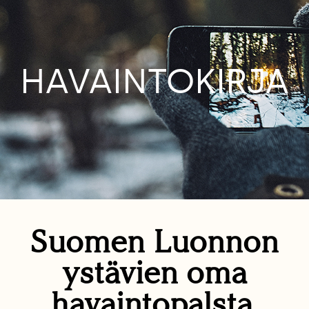
HAVAINTOKIRJA
Suomen Luonnon
ystävien oma
havaintopalsta.