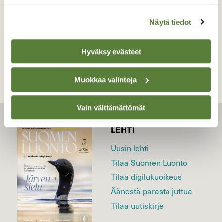
Näytä tiedot
TAKAISIN LISTAAN
Hyväksy evästeet
Muokkaa valintoja
Vain välttämättömät
LEHTI
Uusin lehti
Tilaa Suomen Luonto
Tilaa digilukuoikeus
Äänestä parasta juttua
Tilaa uutiskirje