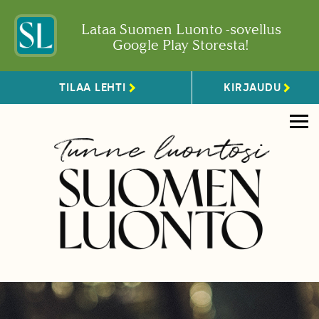
Lataa Suomen Luonto -sovellus
Google Play Storesta!
TILAA LEHTI
KIRJAUDU