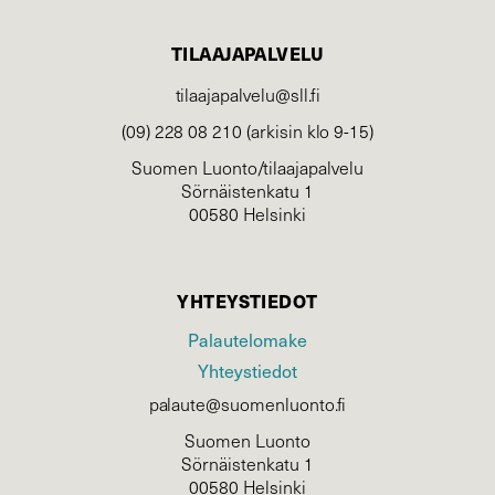
TILAAJAPALVELU
tilaajapalvelu@sll.fi
(09) 228 08 210 (arkisin klo 9-15)
Suomen Luonto/tilaajapalvelu
Sörnäistenkatu 1
00580 Helsinki
YHTEYSTIEDOT
Palautelomake
Yhteystiedot
palaute@suomenluonto.fi
Suomen Luonto
Sörnäistenkatu 1
00580 Helsinki