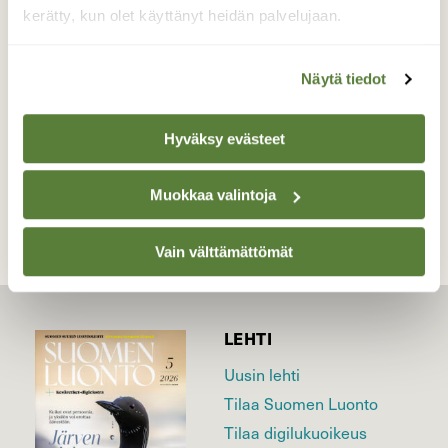
kerätty, kun olet käyttänyt heidän palvelujaan.
syötävää.
Valokuvaaja: Raija Oksanen, Lammi 26.04.2026
Näytä tiedot
Hyväksy evästeet
TAKAISIN LISTAAN
Muokkaa valintoja
Vain välttämättömät
LEHTI
Uusin lehti
Tilaa Suomen Luonto
Tilaa digilukuoikeus