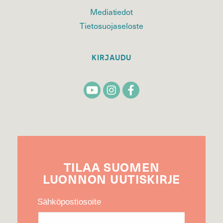
Mediatiedot
Tietosuojaseloste
KIRJAUDU
TILAA
SUOMEN
LUONNON
UUTIS­KIRJE
Sähköpostiosoite