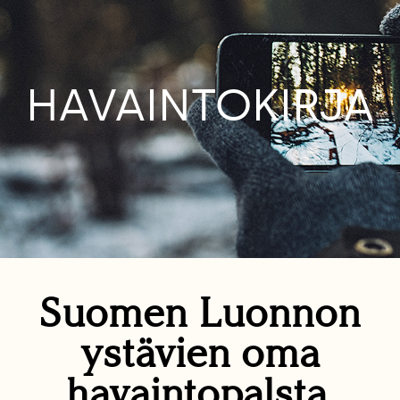
HAVAINTOKIRJA
Suomen Luonnon
ystävien oma
havaintopalsta.