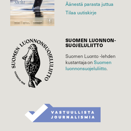
Äänestä parasta juttua
Tilaa uutiskirje
SUOMEN LUONNON­
SUOJELU­LIITTO
Suomen Luonto -lehden
Suomen
kustantaja on
luonnonsuojelu­liitto
.