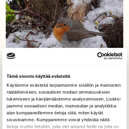
Tämä sivusto käyttää evästeitä
Käytämme evästeitä tarjoamamme sisällön ja mainosten
räätälöimiseen, sosiaalisen median ominaisuuksien
tukemiseen ja kävijämäärämme analysoimiseen. Lisäksi
Punarinta ja pakkasaamu.
jaamme sosiaalisen median, mainosalan ja analytiikka-
alan kumppaneillemme tietoja siitä, miten käytät
Tänään 26.04.2026. Oli roiskassut yöllä vähän
sivustoamme. Kumppanimme voivat yhdistää näitä
lunta,niin pikkulinnut olivat
tietoja muihin tietoihin, joita olet antanut heille tai joita on
ihmeissään.Onneksi oli vielä puutarhassa