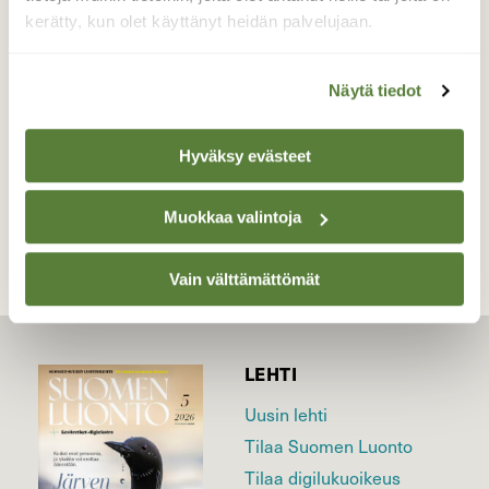
vaahteralehtien joukossa,lehdet olivat kuin
kerätty, kun olet käyttänyt heidän palvelujaan.
irtokarkit
Valokuvaaja: sirpa jyske, Virrat 19.9-21
Näytä tiedot
Hyväksy evästeet
TAKAISIN LISTAAN
Muokkaa valintoja
Vain välttämättömät
LEHTI
Uusin lehti
Tilaa Suomen Luonto
Tilaa digilukuoikeus