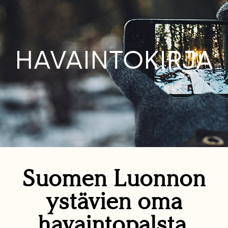
HAVAINTOKIRJA
Suomen Luonnon
ystävien oma
havaintopalsta.