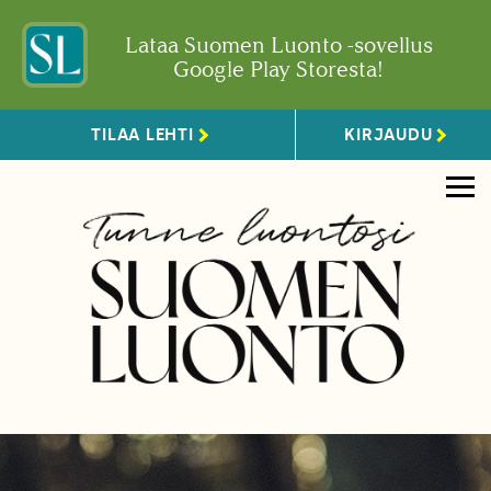
Lataa Suomen Luonto -sovellus
Google Play Storesta!
TILAA LEHTI
KIRJAUDU