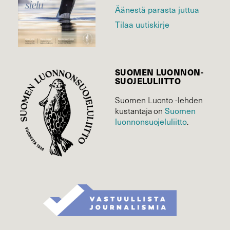
Äänestä parasta juttua
Tilaa uutiskirje
SUOMEN LUONNON­
SUOJELU­LIITTO
Suomen Luonto -lehden
kustantaja on
Suomen
luonnonsuojelu­liitto
.