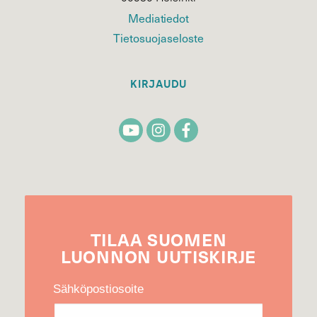
Mediatiedot
Tietosuojaseloste
KIRJAUDU
TILAA
SUOMEN
LUONNON
UUTIS­KIRJE
Sähköpostiosoite