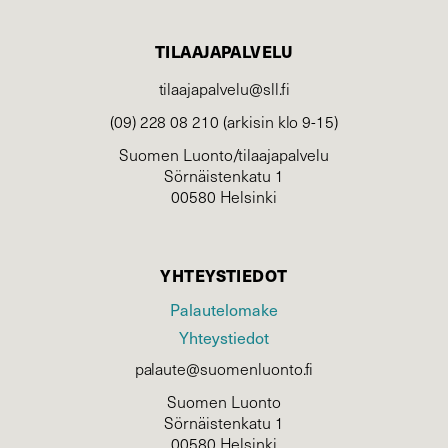
TILAAJAPALVELU
tilaajapalvelu@sll.fi
(09) 228 08 210 (arkisin klo 9-15)
Suomen Luonto/tilaajapalvelu
Sörnäistenkatu 1
00580 Helsinki
YHTEYSTIEDOT
Palautelomake
Yhteystiedot
palaute@suomenluonto.fi
Suomen Luonto
Sörnäistenkatu 1
00580 Helsinki