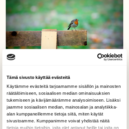
Tämä sivusto käyttää evästeitä
Käytämme evästeitä tarjoamamme sisällön ja mainosten
räätälöimiseen, sosiaalisen median ominaisuuksien
Punarinta ja vaahteran
tukemiseen ja kävijämäärämme analysoimiseen. Lisäksi
jaamme sosiaalisen median, mainosalan ja analytiikka-
lehdet
alan kumppaneillemme tietoja siitä, miten käytät
sivustoamme. Kumppanimme voivat yhdistää näitä
punarinta nökötti syysaamussa
tietoja muihin tietoihin, joita olet antanut heille tai joita on