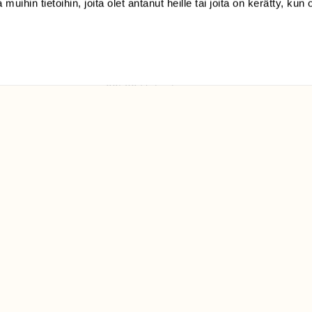
 muihin tietoihin, joita olet antanut heille tai joita on kerätty, kun 
(09) 228 08 210 (arkisin
klo 9-15)
Suomen
Luonto/tilaajapalvelu
Sörnäistenkatu 1
00580 Helsinki
ELU­
YHTEYSTIEDOT
ntaja on
Palautelomake
Yhteystiedot
palaute@suomenluonto.fi
Suomen Luonto
Sörnäistenkatu 1
00580 Helsinki
Mediatiedot
Tietosuojaseloste