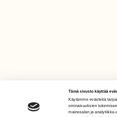
Tämä sivusto käyttää eväs
Käytämme evästeitä tarjoa
LEHTI
ominaisuuksien tukemisee
Uusin lehti
mainosalan ja analytiikka