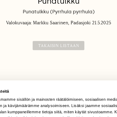
Punatulkku
Punatulkku (Pyrrhula pyrrhula)
Valokuvaaja: Markku Saarinen, Padasjoki 21.5.2025
TAKAISIN LISTAAN
teitä
mamme sisällön ja mainosten räätälöimiseen, sosiaalisen medi
TILAAJAPALVELU
n ja kävijämäärämme analysoimiseen. Lisäksi jaamme sosiaali
tilaajapalvelu@sll.fi
-alan kumppaneillemme tietoja siitä, miten käytät sivustoamme