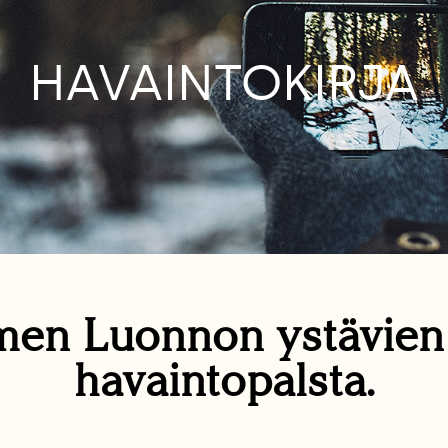
HAVAINTOKIRJA
en Luonnon ystävie
havaintopalsta.