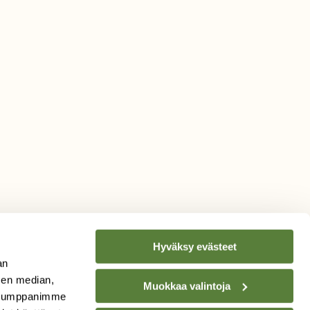
Hyväksy evästeet
an
sen median,
Muokkaa valintoja
. Kumppanimme
TILAA
SUOMEN