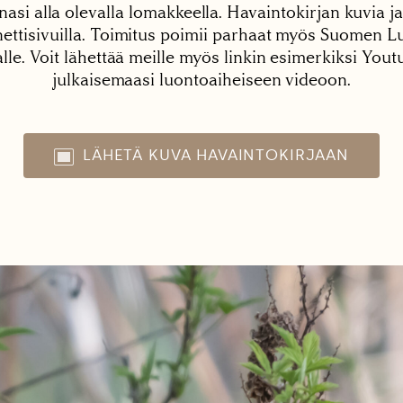
nasi alla olevalla lomakkeella. Havaintokirjan kuvia ja
tisivuilla. Toimitus poimii parhaat myös Suomen Lu
alle. Voit lähettää meille myös linkin esimerkiksi You
julkaisemaasi luontoaiheiseen videoon.
LÄHETÄ KUVA HAVAINTOKIRJAAN