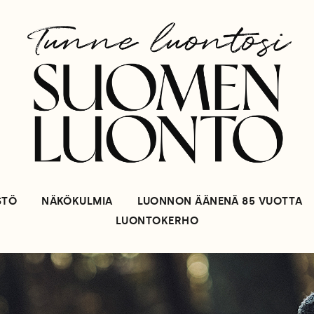
STÖ
NÄKÖKULMIA
LUONNON ÄÄNENÄ 85 VUOTTA
LUONTOKERHO