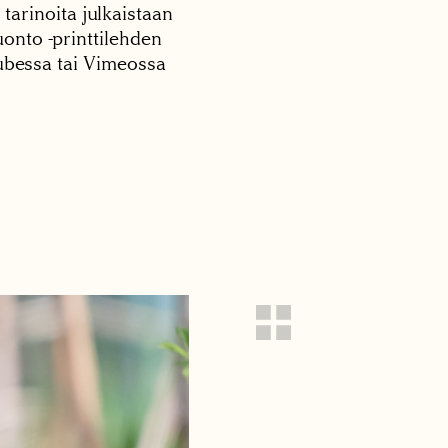
 tarinoita julkaistaan
onto -printtilehden
tubessa tai Vimeossa