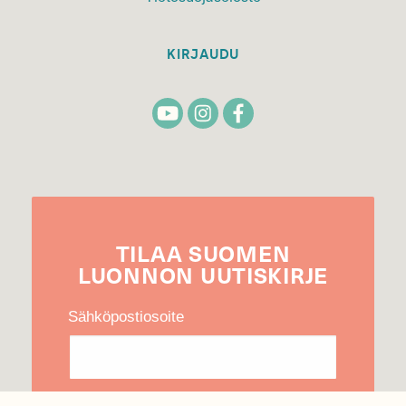
KIRJAUDU
TILAA
SUOMEN
LUONNON
UUTIS­KIRJE
Sähköpostiosoite
Hyväksyn tietojeni käytön uutiskirjeen