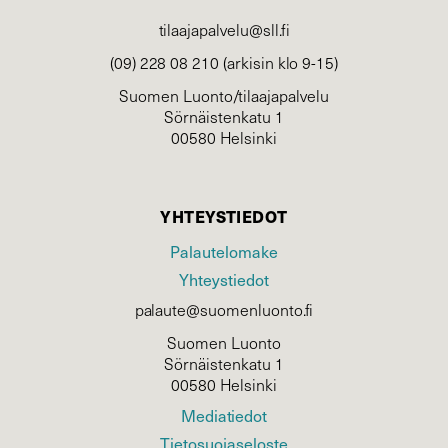
tilaajapalvelu@sll.fi
(09) 228 08 210 (arkisin klo 9-15)
Suomen Luonto/tilaajapalvelu
Sörnäistenkatu 1
00580 Helsinki
YHTEYSTIEDOT
Palautelomake
Yhteystiedot
palaute@suomenluonto.fi
Suomen Luonto
Sörnäistenkatu 1
00580 Helsinki
Mediatiedot
Tietosuojaseloste