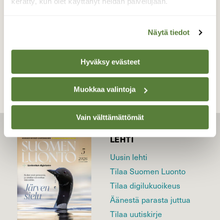
kerätty, kun olet käyttänyt heidän palvelujaan.
14.3.2026
Näytä tiedot
TAKAISIN LISTAAN
Hyväksy evästeet
Muokkaa valintoja
Vain välttämättömät
LEHTI
Uusin lehti
Tilaa Suomen Luonto
Tilaa digilukuoikeus
Äänestä parasta juttua
Tilaa uutiskirje