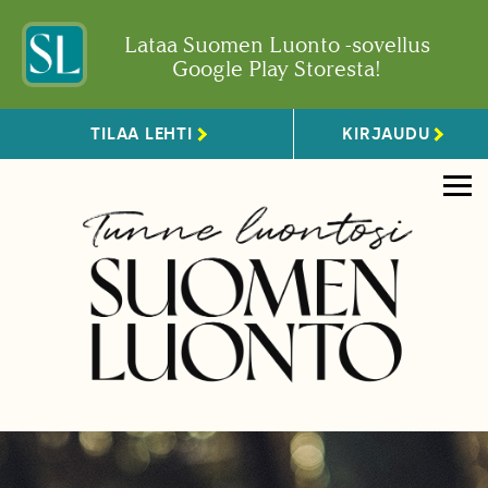
Lataa Suomen Luonto -sovellus
Google Play Storesta!
TILAA LEHTI
KIRJAUDU