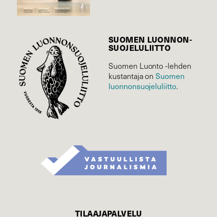
SUOMEN LUONNON­
SUOJELU­LIITTO
Suomen Luonto -lehden
Suomen
kustantaja on
luonnonsuojelu­liitto
.
TILAAJAPALVELU