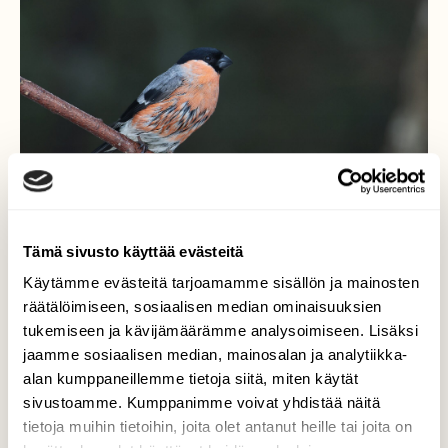
Tämä sivusto käyttää evästeitä
Käytämme evästeitä tarjoamamme sisällön ja mainosten
räätälöimiseen, sosiaalisen median ominaisuuksien
Punatulkku
tukemiseen ja kävijämäärämme analysoimiseen. Lisäksi
jaamme sosiaalisen median, mainosalan ja analytiikka-
Tällä koiraspunatulkulla oli mustia raitoja
alan kumppaneillemme tietoja siitä, miten käytät
rintahöyhenissä. Mistä tämä voi johtua?
sivustoamme. Kumppanimme voivat yhdistää näitä
tietoja muihin tietoihin, joita olet antanut heille tai joita on
Valokuvaaja: Jaana Saarelainen, Kuhasalo, Joensuu