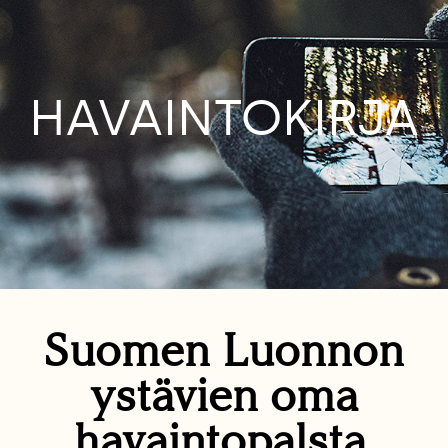
HAVAINTOKIRJA
Suomen Luonnon
ystävien oma
havaintopalsta.