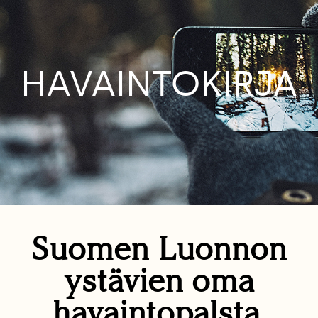
HAVAINTOKIRJA
Suomen Luonnon
ystävien oma
havaintopalsta.