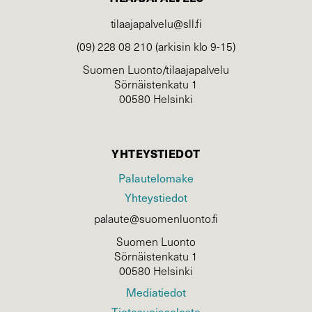
tilaajapalvelu@sll.fi
(09) 228 08 210 (arkisin klo 9-15)
Suomen Luonto/tilaajapalvelu
Sörnäistenkatu 1
00580 Helsinki
YHTEYSTIEDOT
Palautelomake
Yhteystiedot
palaute@suomenluonto.fi
Suomen Luonto
Sörnäistenkatu 1
00580 Helsinki
Mediatiedot
Tietosuojaseloste