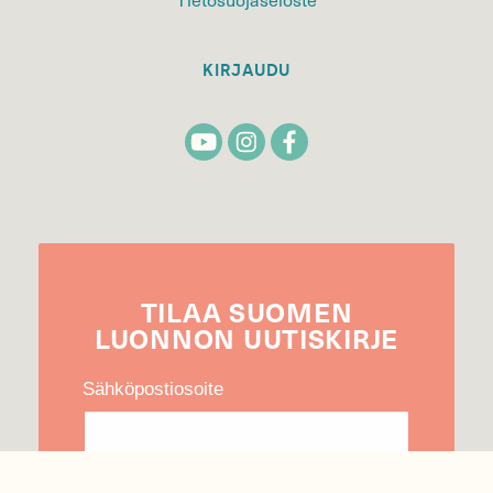
KIRJAUDU
TILAA
SUOMEN
LUONNON
UUTIS­KIRJE
Sähköpostiosoite