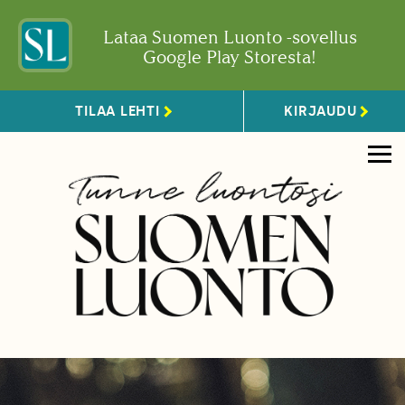
Lataa Suomen Luonto -sovellus
Google Play Storesta!
TILAA LEHTI
KIRJAUDU