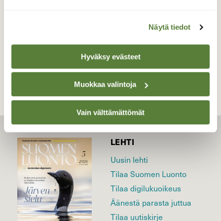
28.11.2023
Näytä tiedot
TAKAISIN LISTAAN
Hyväksy evästeet
Muokkaa valintoja
Vain välttämättömät
LEHTI
Uusin lehti
Tilaa Suomen Luonto
Tilaa digilukuoikeus
Äänestä parasta juttua
Tilaa uutiskirje