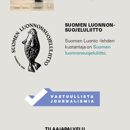
SUOMEN LUONNON­
SUOJELU­LIITTO
Suomen Luonto -lehden
Suomen
kustantaja on
luonnonsuojelu­liitto
.
TILAAJAPALVELU