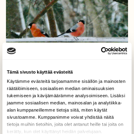
Tämä sivusto käyttää evästeitä
Käytämme evästeitä tarjoamamme sisällön ja mainosten
räätälöimiseen, sosiaalisen median ominaisuuksien
tukemiseen ja kävijämäärämme analysoimiseen. Lisäksi
jaamme sosiaalisen median, mainosalan ja analytiikka-
Punatulkkuja
alan kumppaneillemme tietoja siitä, miten käytät
sivustoamme. Kumppanimme voivat yhdistää näitä
Punatulkkukoiraat pikkupakkasessa.
tietoja muihin tietoihin, joita olet antanut heille tai joita on
Valokuvaaja: Liisa Niiva-Korpela, Lappeenranta
kerätty, kun olet käyttänyt heidän palvelujaan.