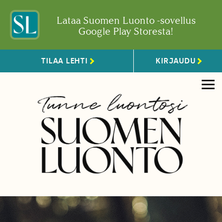
Lataa Suomen Luonto -sovellus
Google Play Storesta!
TILAA LEHTI
KIRJAUDU