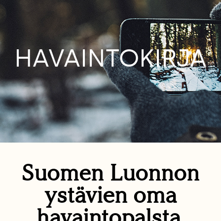
HAVAINTOKIRJA
Suomen Luonnon
ystävien oma
havaintopalsta.