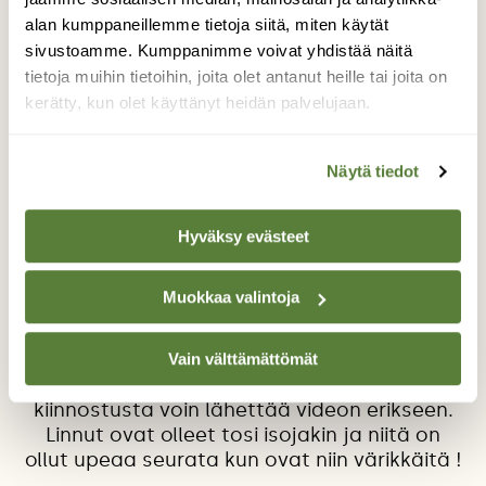
alan kumppaneillemme tietoja siitä, miten käytät
sivustoamme. Kumppanimme voivat yhdistää näitä
tietoja muihin tietoihin, joita olet antanut heille tai joita on
kerätty, kun olet käyttänyt heidän palvelujaan.
Näytä tiedot
Punatulkut
Hei! Viime talvena oli lehdessä ihmetys mihin
Hyväksy evästeet
punatulkut ovat kadonneet?! Meillä niitä oli
ihan mukavasti. Mutta tänä talvena niitä on
Muokkaa valintoja
ollut todella paljon. Parveittain ovat tulleet
jo syksystä lähtien lintulaudalle,
toistakymmentä yhtä aikaa. Otin videonkin
Vain välttämättömät
mutta laitan tähän nyt vain kuvan. Jos
kiinnostusta voin lähettää videon erikseen.
Linnut ovat olleet tosi isojakin ja niitä on
ollut upeaa seurata kun ovat niin värikkäitä !