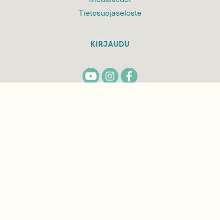
Tietosuojaseloste
KIRJAUDU
TILAA
SUOMEN
LUONNON
UUTIS­KIRJE
Sähköpostiosoite