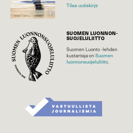
Tilaa uutiskirje
SUOMEN LUONNON­
SUOJELU­LIITTO
Suomen Luonto -lehden
Suomen
kustantaja on
luonnonsuojelu­liitto
.