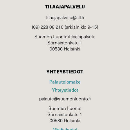
TILAAJAPALVELU
tilaajapalvelu@sll.fi
(09) 228 08 210 (arkisin klo 9-15)
Suomen Luonto/tilaajapalvelu
Sörnäistenkatu 1
00580 Helsinki
YHTEYSTIEDOT
Palautelomake
Yhteystiedot
palaute@suomenluonto.fi
Suomen Luonto
Sörnäistenkatu 1
00580 Helsinki
Mediatiedot