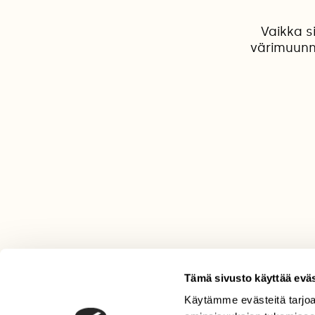
Vaikka s
värimuunn
Tämä sivusto käyttää eväs
Käytämme evästeitä tarjoa
LEHTI