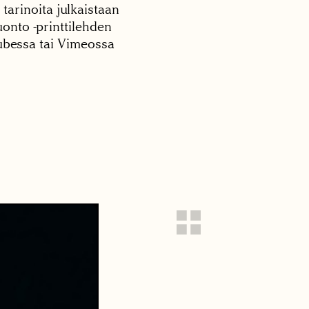
 tarinoita julkaistaan
onto -printtilehden
tubessa tai Vimeossa