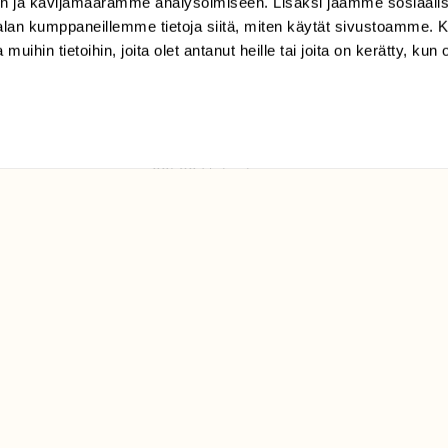
n ja kävijämäärämme analysoimiseen. Lisäksi jaamme sosiaali
tilaajapalvelu@sll.fi
-alan kumppaneillemme tietoja siitä, miten käytät sivustoamme
 muihin tietoihin, joita olet antanut heille tai joita on kerätty, kun 
(09) 228 08 210 (arkisin
klo 9-15)
Suomen
Luonto/tilaajapalvelu
Sörnäistenkatu 1
00580 Helsinki
ELU­
YHTEYSTIEDOT
ntaja on
Palautelomake
Yhteystiedot
palaute@suomenluonto.fi
Suomen Luonto
Sörnäistenkatu 1
00580 Helsinki
Mediatiedot