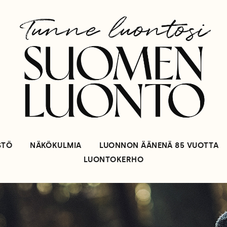
STÖ
NÄKÖKULMIA
LUONNON ÄÄNENÄ 85 VUOTTA
LUONTOKERHO