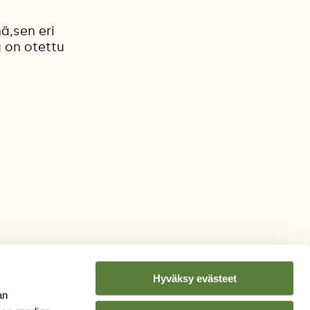
ä,sen eri
 on otettu
Hyväksy evästeet
an