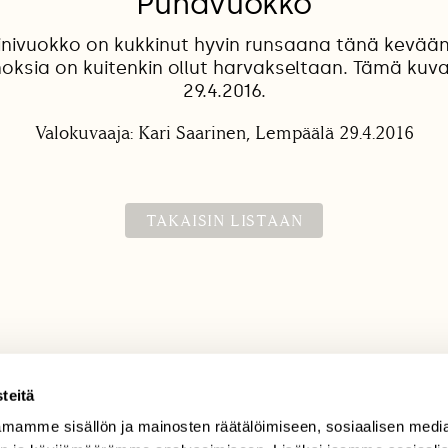
"Punavuokko"
inivuokko on kukkinut hyvin runsaana tänä kevään
oksia on kuitenkin ollut harvakseltaan. Tämä kuva
29.4.2016.
Valokuvaaja: Kari Saarinen, Lempäälä 29.4.2016
TAKAISIN LISTAAN
teitä
mamme sisällön ja mainosten räätälöimiseen, sosiaalisen medi
TILAAJAPALVELU