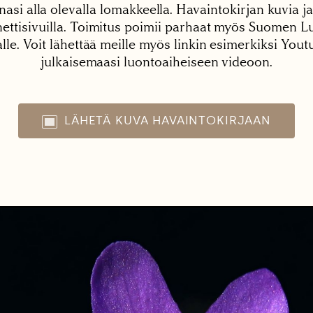
nasi alla olevalla lomakkeella. Havaintokirjan kuvia ja
tisivuilla. Toimitus poimii parhaat myös Suomen Lu
alle. Voit lähettää meille myös linkin esimerkiksi You
julkaisemaasi luontoaiheiseen videoon.
LÄHETÄ KUVA HAVAINTOKIRJAAN