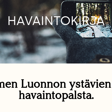
HAVAINTOKIRJA
en Luonnon ystävie
havaintopalsta.