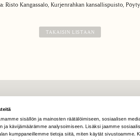
a: Risto Kangassalo, Kurjenrahkan kansallispuisto, Pöyty
TAKAISIN LISTAAN
TILAAJAPALVELU
teitä
tilaajapalvelu@sll.fi
mamme sisällön ja mainosten räätälöimiseen, sosiaalisen medi
(09) 228 08 210 (arkisin
klo 9-15)
n ja kävijämäärämme analysoimiseen. Lisäksi jaamme sosiaali
-alan kumppaneillemme tietoja siitä, miten käytät sivustoamme
Suomen