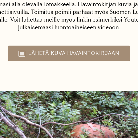
nasi alla olevalla lomakkeella. Havaintokirjan kuvia ja
tisivuilla. Toimitus poimii parhaat myös Suomen Lu
alle. Voit lähettää meille myös linkin esimerkiksi You
julkaisemaasi luontoaiheiseen videoon.
LÄHETÄ KUVA HAVAINTOKIRJAAN