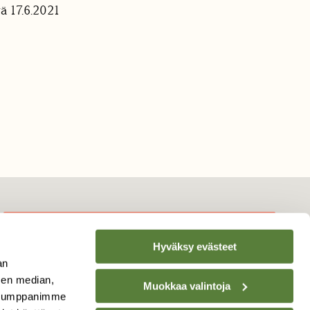
ä 17.6.2021
Hyväksy evästeet
TILAA
SUOMEN
an
LUONNON
UUTIS­KIRJE
sen median,
Muokkaa valintoja
. Kumppanimme
Sähköpostiosoite