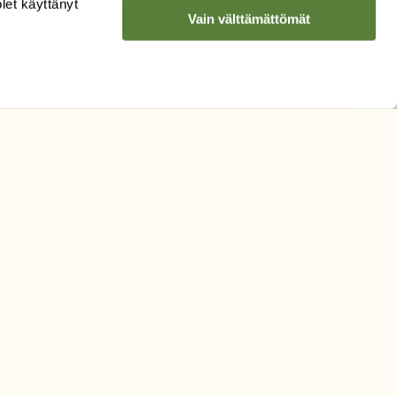
olet käyttänyt
Vain välttämättömät
Hyväksyn tietojeni käytön
uutiskirjeen lähettämiseen
Tietosuojaseloste