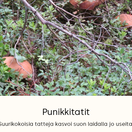
Punikkitatit
Suurikokoisia tatteja kasvoi suon laidalla jo useita