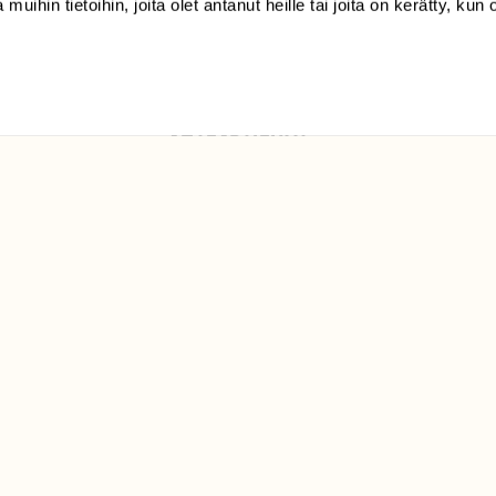
 muihin tietoihin, joita olet antanut heille tai joita on kerätty, kun 
Luonto/tilaajapalvelu
Sörnäistenkatu 1
00580 Helsinki
ELU­
YHTEYSTIEDOT
ntaja on
Palautelomake
Yhteystiedot
palaute@suomenluonto.fi
Suomen Luonto
Sörnäistenkatu 1
00580 Helsinki
Mediatiedot
Tietosuojaseloste
KIRJAUDU