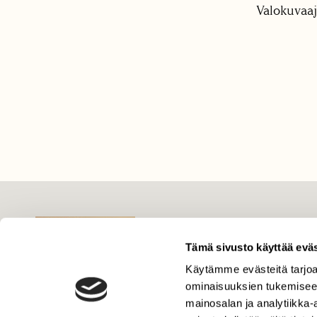
Valokuvaaj
LEHTI
Uusin lehti
Tämä sivusto käyttää eväs
Tilaa Suomen Luonto
Käytämme evästeitä tarjoa
Tilaa digilukuoikeus
ominaisuuksien tukemisee
mainosalan ja analytiikka
Äänestä parasta juttua