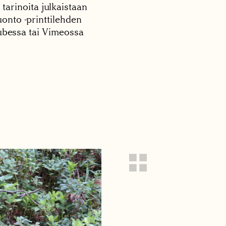
 tarinoita julkaistaan
onto -printtilehden
tubessa tai Vimeossa