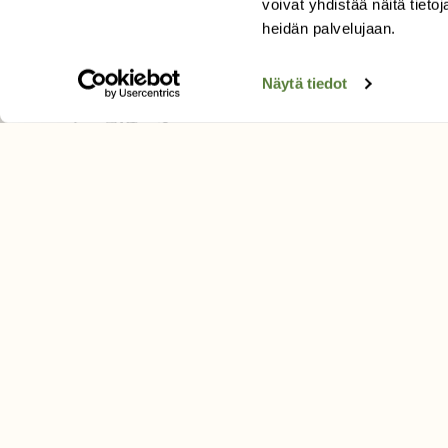
voivat yhdistää näitä tietoja
Tilaa uutiskirje
heidän palvelujaan.
Näytä tiedot
SUOMEN LUONNON­SUOJ
LIITTO
Suomen Luonto -lehden kusta
Suomen luonnonsuojelu­liitto
.