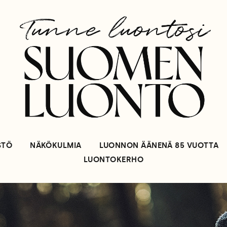
STÖ
NÄKÖKULMIA
LUONNON ÄÄNENÄ 85 VUOTTA
LUONTOKERHO