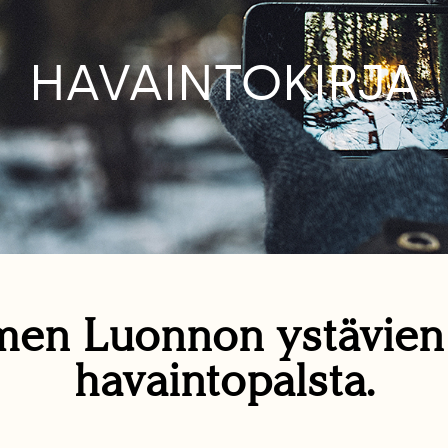
HAVAINTOKIRJA
en Luonnon ystävie
havaintopalsta.