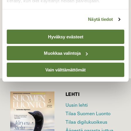
kerätty, kun olet käyttänyt heidän palvelujaan.
Valokuvaaja: Vaittinen Jukka, Joensuu Linnunlahti
03. 08. 2019
Näytä tiedot
Hyväksy evästeet
TAKAISIN LISTAAN
Muokkaa valintoja
Vain välttämättömät
LEHTI
Uusin lehti
Tilaa Suomen Luonto
Tilaa digilukuoikeus
Äänestä parasta juttua