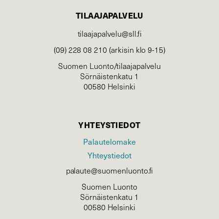
TILAAJAPALVELU
tilaajapalvelu@sll.fi
(09) 228 08 210 (arkisin klo 9-15)
Suomen Luonto/tilaajapalvelu
Sörnäistenkatu 1
00580 Helsinki
YHTEYSTIEDOT
Palautelomake
Yhteystiedot
palaute@suomenluonto.fi
Suomen Luonto
Sörnäistenkatu 1
00580 Helsinki