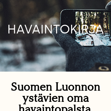
HAVAINTOKIRJA
Suomen Luonnon
ystävien oma
havaintopalsta.