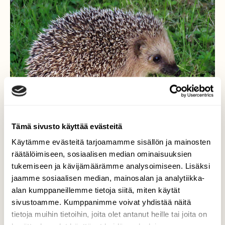
Tämä sivusto käyttää evästeitä
Käytämme evästeitä tarjoamamme sisällön ja mainosten
räätälöimiseen, sosiaalisen median ominaisuuksien
tukemiseen ja kävijämäärämme analysoimiseen. Lisäksi
jaamme sosiaalisen median, mainosalan ja analytiikka-
Punkin puraisema
alan kumppaneillemme tietoja siitä, miten käytät
sivustoamme. Kumppanimme voivat yhdistää näitä
Aina symppis siili on saanut silmäkulmaansa
tietoja muihin tietoihin, joita olet antanut heille tai joita on
ikävän salamatkustajan.