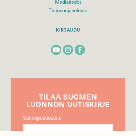
Mediatiedot
Tietosuojaseloste
KIRJAUDU
TILAA
SUOMEN
LUONNON
UUTIS­KIRJE
Sähköpostiosoite