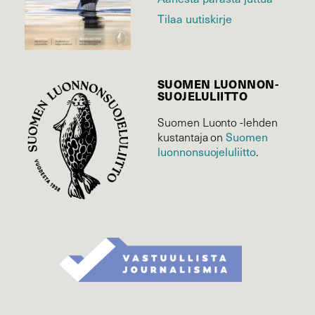
Tilaa uutiskirje
SUOMEN LUONNON­
SUOJELU­LIITTO
Suomen Luonto -lehden
kustantaja on
Suomen
luonnonsuojelu­liitto
.