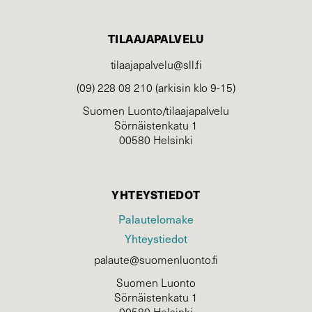
TILAAJAPALVELU
tilaajapalvelu@sll.fi
(09) 228 08 210 (arkisin klo 9-15)
Suomen Luonto/tilaajapalvelu
Sörnäistenkatu 1
00580 Helsinki
YHTEYSTIEDOT
Palautelomake
Yhteystiedot
palaute@suomenluonto.fi
Suomen Luonto
Sörnäistenkatu 1
00580 Helsinki