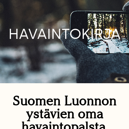
HAVAINTOKIRJA
Suomen Luonnon
ystävien oma
havaintopalsta.