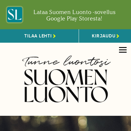
Lataa Suomen Luonto -sovellus
Google Play Storesta!
TILAA LEHTI
KIRJAUDU