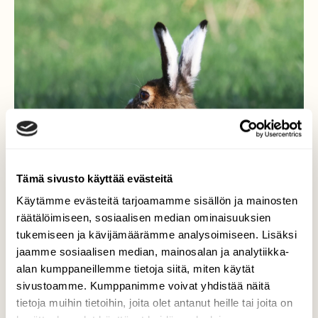
Tämä sivusto käyttää evästeitä
Käytämme evästeitä tarjoamamme sisällön ja mainosten
räätälöimiseen, sosiaalisen median ominaisuuksien
tukemiseen ja kävijämäärämme analysoimiseen. Lisäksi
jaamme sosiaalisen median, mainosalan ja analytiikka-
alan kumppaneillemme tietoja siitä, miten käytät
Punkit riesana
sivustoamme. Kumppanimme voivat yhdistää näitä
tietoja muihin tietoihin, joita olet antanut heille tai joita on
Eläimet saavat osansa punkkitarjonnasta.