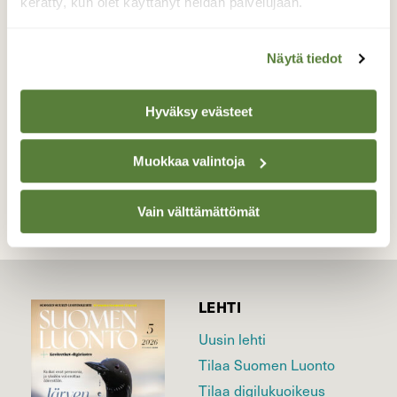
kerätty, kun olet käyttänyt heidän palvelujaan.
Tällä pupulla punkki niskassa.
Valokuvaaja: Jaana Saarelainen, Joensuu
Näytä tiedot
17.05.2025
Hyväksy evästeet
TAKAISIN LISTAAN
Muokkaa valintoja
Vain välttämättömät
LEHTI
Uusin lehti
Tilaa Suomen Luonto
Tilaa digilukuoikeus