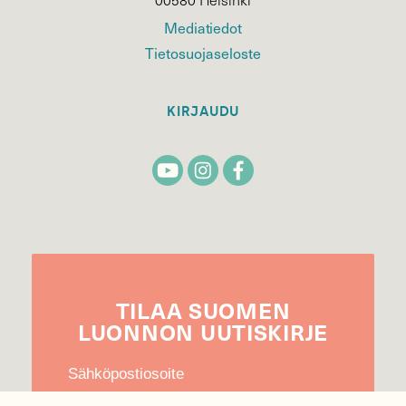
Mediatiedot
Tietosuojaseloste
KIRJAUDU
TILAA
SUOMEN
LUONNON
UUTIS­KIRJE
Sähköpostiosoite