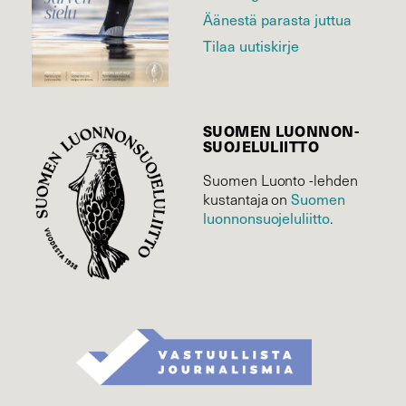
Äänestä parasta juttua
Tilaa uutiskirje
SUOMEN LUONNON­
SUOJELU­LIITTO
Suomen Luonto -lehden
Suomen
kustantaja on
luonnonsuojelu­liitto
.