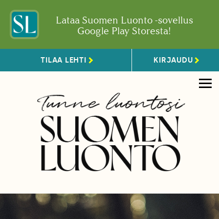
Lataa Suomen Luonto -sovellus
Google Play Storesta!
TILAA LEHTI
KIRJAUDU