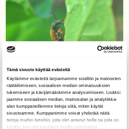
Tämä sivusto käyttää evästeitä
Käytämme evästeitä tarjoamamme sisällön ja mainosten
räätälöimiseen, sosiaalisen median ominaisuuksien
tukemiseen ja kävijämäärämme analysoimiseen. Lisäksi
Punkit
jaamme sosiaalisen median, mainosalan ja analytiikka-
alan kumppaneillemme tietoja siitä, miten käytät
Pienet punaiset punkit kuoriaisen kimpussa.
sivustoamme. Kumppanimme voivat yhdistää näitä
Taitaa olla samettipunkit toukkavaihe.
tietoja muihin tietoihin, joita olet antanut heille tai joita on
kerätty, kun olet käyttänyt heidän palvelujaan.