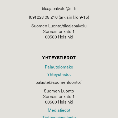
tilaajapalvelu@sll.fi
(09) 228 08 210 (arkisin klo 9-15)
Suomen Luonto/tilaajapalvelu
Sörnäistenkatu 1
00580 Helsinki
YHTEYSTIEDOT
Palautelomake
Yhteystiedot
palaute@suomenluonto.fi
Suomen Luonto
Sörnäistenkatu 1
00580 Helsinki
Mediatiedot
Tietosuojaseloste