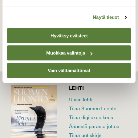
Valokuvaaja: Kaarlo Asikainen, Iisalmi 1.7.2019
Näytä tiedot
TAKAISIN LISTAAN
Hyväksy evästeet
Muokkaa valintoja
Vain välttämättömät
LEHTI
Uusin lehti
Tilaa Suomen Luonto
Tilaa digilukuoikeus
Äänestä parasta juttua
Tilaa uutiskirje