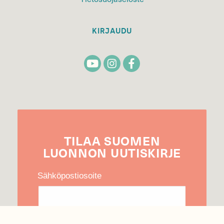
KIRJAUDU
TILAA
SUOMEN
LUONNON
UUTIS­KIRJE
Sähköpostiosoite
Hyväksyn tietojeni käytön uutiskirjeen