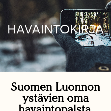
HAVAINTOKIRJA
Suomen Luonnon
ystävien oma
havaintopalsta.