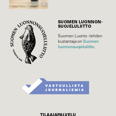
SUOMEN LUONNON­
SUOJELU­LIITTO
Suomen Luonto -lehden
Suomen
kustantaja on
luonnonsuojelu­liitto
.
TILAAJAPALVELU