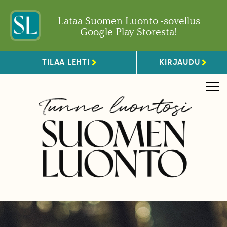
Lataa Suomen Luonto -sovellus
Google Play Storesta!
TILAA LEHTI
KIRJAUDU