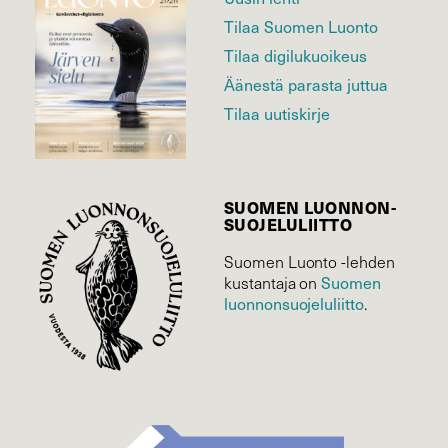
Tilaa Suomen Luonto
Tilaa digilukuoikeus
Äänestä parasta juttua
Tilaa uutiskirje
SUOMEN LUONNON­
SUOJELU­LIITTO
Suomen Luonto -lehden
kustantaja on
Suomen
luonnonsuojelu­liitto
.