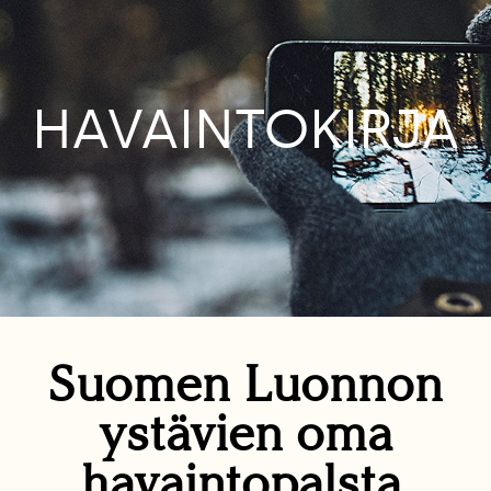
HAVAINTOKIRJA
Suomen Luonnon
ystävien oma
havaintopalsta.