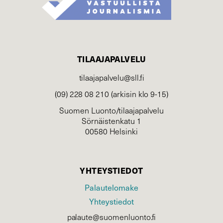
TILAAJAPALVELU
tilaajapalvelu@sll.fi
(09) 228 08 210 (arkisin klo 9-15)
Suomen Luonto/tilaajapalvelu
Sörnäistenkatu 1
00580 Helsinki
YHTEYSTIEDOT
Palautelomake
Yhteystiedot
palaute@suomenluonto.fi