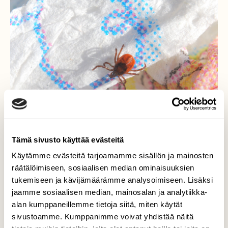
Tämä sivusto käyttää evästeitä
Käytämme evästeitä tarjoamamme sisällön ja mainosten
räätälöimiseen, sosiaalisen median ominaisuuksien
Punkki
tukemiseen ja kävijämäärämme analysoimiseen. Lisäksi
jaamme sosiaalisen median, mainosalan ja analytiikka-
Näitä nyt riittää. Eilen minulla punkki iholla ja
alan kumppaneillemme tietoja siitä, miten käytät
vaimolla kaksi. Tämä aamulla vaimon
sivustoamme. Kumppanimme voivat yhdistää näitä
paidalla, nyt talouspaperilla ja seuraavaksi