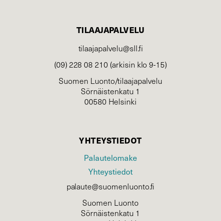
TILAAJAPALVELU
tilaajapalvelu@sll.fi
(09) 228 08 210 (arkisin klo 9-15)
Suomen Luonto/tilaajapalvelu
Sörnäistenkatu 1
00580 Helsinki
YHTEYSTIEDOT
Palautelomake
Yhteystiedot
palaute@suomenluonto.fi
Suomen Luonto
Sörnäistenkatu 1