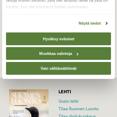
tietoja muihin tietoihin, joita olet antanut heille tai joita on
saunanuunissa.
kerätty, kun olet käyttänyt heidän palvelujaan.
Valokuvaaja: Kaarlo Asikainen, Iisalmi, Varpanen
17.5.2021
Näytä tiedot
Hyväksy evästeet
TAKAISIN LISTAAN
Muokkaa valintoja
Vain välttämättömät
LEHTI
Uusin lehti
Tilaa Suomen Luonto
Tilaa digilukuoikeus