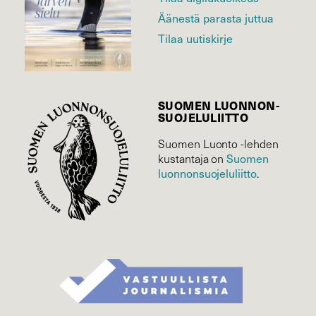
Äänestä parasta juttua
Tilaa uutiskirje
SUOMEN LUONNON­
SUOJELU­LIITTO
Suomen Luonto -lehden
Suomen
kustantaja on
luonnonsuojelu­liitto
.