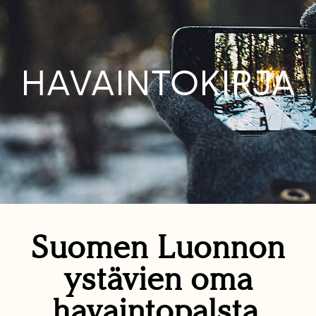
HAVAINTOKIRJA
Suomen Luonnon
ystävien oma
havaintopalsta.