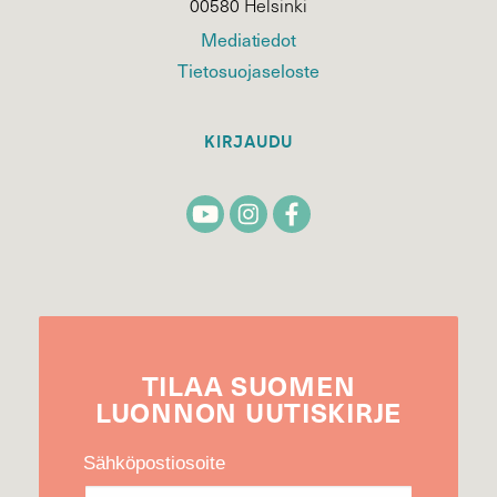
00580 Helsinki
Mediatiedot
Tietosuojaseloste
KIRJAUDU
TILAA
SUOMEN
LUONNON
UUTIS­KIRJE
Sähköpostiosoite