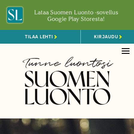
Lataa Suomen Luonto -sovellus
Google Play Storesta!
TILAA LEHTI
KIRJAUDU