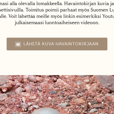
nasi alla olevalla lomakkeella. Havaintokirjan kuvia ja
tisivuilla. Toimitus poimii parhaat myös Suomen Lu
alle. Voit lähettää meille myös linkin esimerkiksi You
julkaisemaasi luontoaiheiseen videoon.
LÄHETÄ KUVA HAVAINTOKIRJAAN