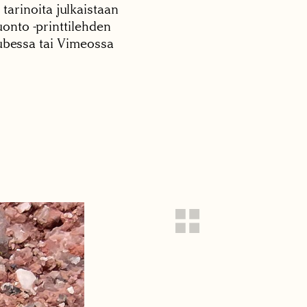
 tarinoita julkaistaan
onto -printtilehden
tubessa tai Vimeossa