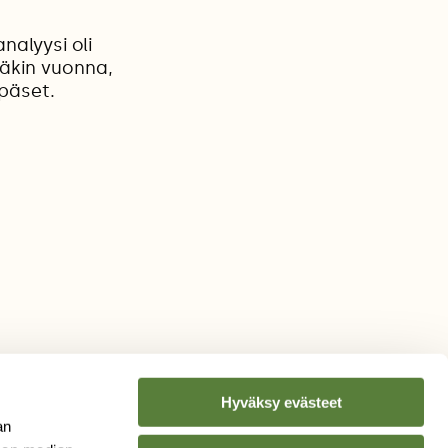
nalyysi oli
näkin vuonna,
rpäset.
Hyväksy evästeet
an