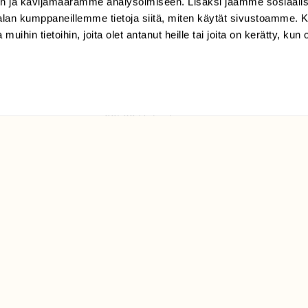
n ja kävijämäärämme analysoimiseen. Lisäksi jaamme sosiaali
tilaajapalvelu@sll.fi
-alan kumppaneillemme tietoja siitä, miten käytät sivustoamme
 muihin tietoihin, joita olet antanut heille tai joita on kerätty, kun 
(09) 228 08 210 (arkisin
klo 9-15)
Suomen
Luonto/tilaajapalvelu
Sörnäistenkatu 1
00580 Helsinki
ELU­
YHTEYSTIEDOT
ntaja on
Palautelomake
Yhteystiedot
palaute@suomenluonto.fi
Suomen Luonto
Sörnäistenkatu 1
00580 Helsinki
Mediatiedot