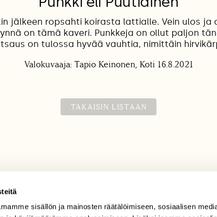
Punkki eli Puutiainen
n jälkeen ropsahti koirasta lattialle. Vein ulos ja a
ynnä on tämä kaveri. Punkkeja on ollut paljon tä
itsaus on tulossa hyvää vauhtia, nimittäin hirvikä
Valokuvaaja: Tapio Keinonen, Koti 16.8.2021
TAKAISIN LISTAAN
teitä
mamme sisällön ja mainosten räätälöimiseen, sosiaalisen medi
TILAAJAPALVELU