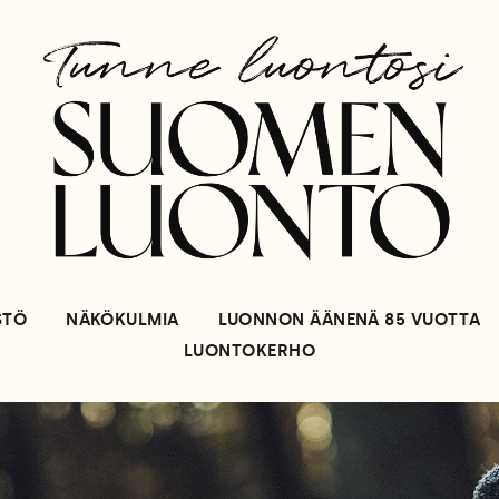
STÖ
NÄKÖKULMIA
LUONNON ÄÄNENÄ 85 VUOTTA
LUONTOKERHO