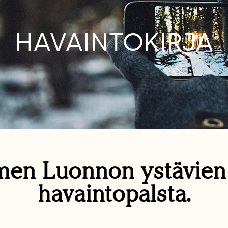
HAVAINTOKIRJA
en Luonnon ystävie
havaintopalsta.