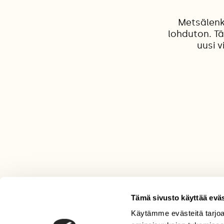
Metsälenki
lohduton. Tä
uusi v
Tämä sivusto käyttää eväs
Käytämme evästeitä tarjoa
LEHTI