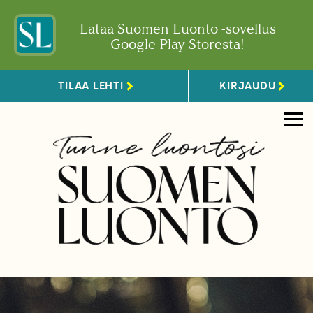
Lataa Suomen Luonto -sovellus
Google Play Storesta!
TILAA LEHTI
KIRJAUDU