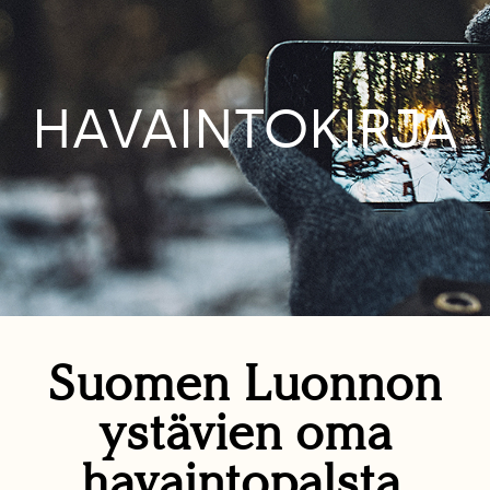
HAVAINTOKIRJA
Suomen Luonnon
ystävien oma
havaintopalsta.