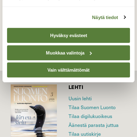
Valokuvaaja: Irja Lehtinen, Lempäälä 12.4.2022
Näytä tiedot
TAKAISIN LISTAAN
Hyväksy evästeet
Muokkaa valintoja
Vain välttämättömät
LEHTI
Uusin lehti
Tilaa Suomen Luonto
Tilaa digilukuoikeus
Äänestä parasta juttua
Tilaa uutiskirje