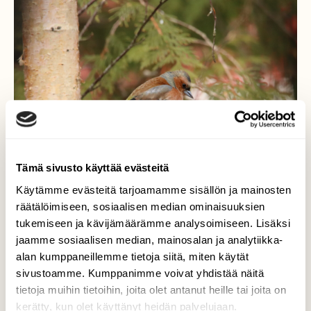
Tämä sivusto käyttää evästeitä
Käytämme evästeitä tarjoamamme sisällön ja mainosten
räätälöimiseen, sosiaalisen median ominaisuuksien
tukemiseen ja kävijämäärämme analysoimiseen. Lisäksi
Puoli kuuta peipposesta
jaamme sosiaalisen median, mainosalan ja analytiikka-
alan kumppaneillemme tietoja siitä, miten käytät
Peipposia on jo tullut pihapiiriin. Kesän pitäisi
sivustoamme. Kumppanimme voivat yhdistää näitä
olla lähellä...?
tietoja muihin tietoihin, joita olet antanut heille tai joita on
kerätty, kun olet käyttänyt heidän palvelujaan.