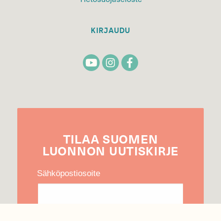
KIRJAUDU
TILAA
SUOMEN
LUONNON
UUTIS­KIRJE
Sähköpostiosoite
Hyväksyn tietojeni käytön uutiskirjeen