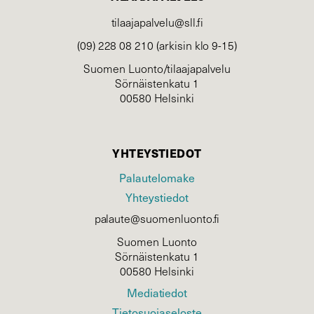
tilaajapalvelu@sll.fi
(09) 228 08 210 (arkisin klo 9-15)
Suomen Luonto/tilaajapalvelu
Sörnäistenkatu 1
00580 Helsinki
YHTEYSTIEDOT
Palautelomake
Yhteystiedot
palaute@suomenluonto.fi
Suomen Luonto
Sörnäistenkatu 1
00580 Helsinki
Mediatiedot
Tietosuojaseloste