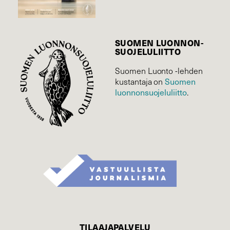
SUOMEN LUONNON­
SUOJELU­LIITTO
Suomen Luonto -lehden
Suomen
kustantaja on
luonnonsuojelu­liitto
.
TILAAJAPALVELU