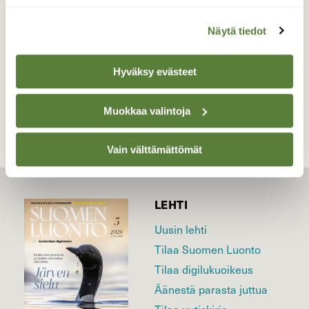
Valokuvaaja: Hannu Rissanen, Iltaranta 20.1.2017
Näytä tiedot
Hyväksy evästeet
TAKAISIN LISTAAN
Muokkaa valintoja
Vain välttämättömät
LEHTI
Uusin lehti
Tilaa Suomen Luonto
Tilaa digilukuoikeus
Äänestä parasta juttua
Tilaa uutiskirje