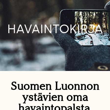
HAVAINTOKIRJA
Suomen Luonnon
ystävien oma
havaintopalsta.