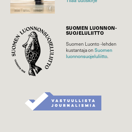
SUOMEN LUONNON­
SUOJELU­LIITTO
Suomen Luonto -lehden
Suomen
kustantaja on
luonnonsuojelu­liitto
.