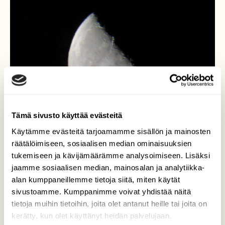
Tämä sivusto käyttää evästeitä
Käytämme evästeitä tarjoamamme sisällön ja mainosten
räätälöimiseen, sosiaalisen median ominaisuuksien
tukemiseen ja kävijämäärämme analysoimiseen. Lisäksi
jaamme sosiaalisen median, mainosalan ja analytiikka-
alan kumppaneillemme tietoja siitä, miten käytät
Puolikas kuu
sivustoamme. Kumppanimme voivat yhdistää näitä
tietoja muihin tietoihin, joita olet antanut heille tai joita on
Rosoinen on kuun pinta.
kerätty, kun olet käyttänyt heidän palvelujaan.