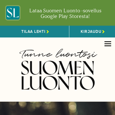
Lataa Suomen Luonto -sovellus
Google Play Storesta!
TILAA LEHTI
KIRJAUDU