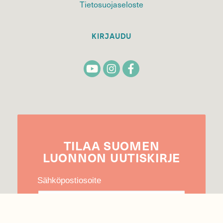
Tietosuojaseloste
KIRJAUDU
TILAA
SUOMEN
LUONNON
UUTIS­KIRJE
Sähköpostiosoite