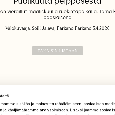
Puolikuuta peipposesta
on vieraillut maaliskuulla ruokintapaikalla. Tämä 
pääsiäisenä
Valokuvaaja: Soili Jalava, Parkano Parkano 5.4.2026
TAKAISIN LISTAAN
teitä
mamme sisällön ja mainosten räätälöimiseen, sosiaalisen medi
TILAAJAPALVELU
n ja kävijämäärämme analysoimiseen. Lisäksi jaamme sosiaali
tilaajapalvelu@sll.fi