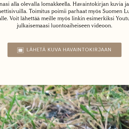
nasi alla olevalla lomakkeella. Havaintokirjan kuvia ja
tisivuilla. Toimitus poimii parhaat myös Suomen Lu
alle. Voit lähettää meille myös linkin esimerkiksi You
julkaisemaasi luontoaiheiseen videoon.
LÄHETÄ KUVA HAVAINTOKIRJAAN