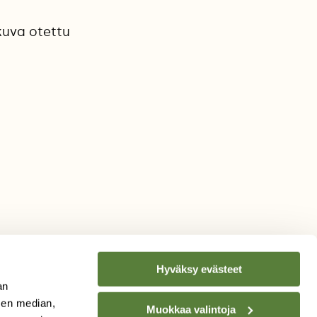
kuva otettu
Hyväksy evästeet
an
sen median,
Muokkaa valintoja