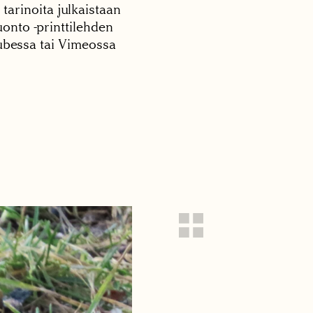
 tarinoita julkaistaan
onto -printtilehden
tubessa tai Vimeossa