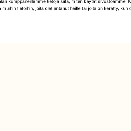
-alan kumppaneillemme tietoja siitä, miten käytät sivustoamme
 muihin tietoihin, joita olet antanut heille tai joita on kerätty, kun 
(09) 228 08 210 (arkisin
klo 9-15)
Suomen
Luonto/tilaajapalvelu
Sörnäistenkatu 1
00580 Helsinki
ELU­
YHTEYSTIEDOT
ntaja on
Palautelomake
Yhteystiedot
palaute@suomenluonto.fi
Suomen Luonto
Sörnäistenkatu 1
00580 Helsinki
Mediatiedot
Tietosuojaseloste