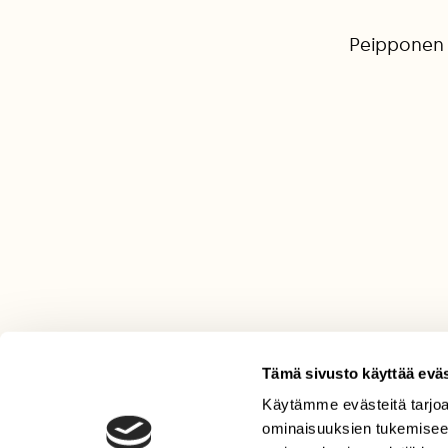
Peipponen 
Tämä sivusto käyttää eväs
Käytämme evästeitä tarjoa
LEHTI
ominaisuuksien tukemisee
Uusin lehti