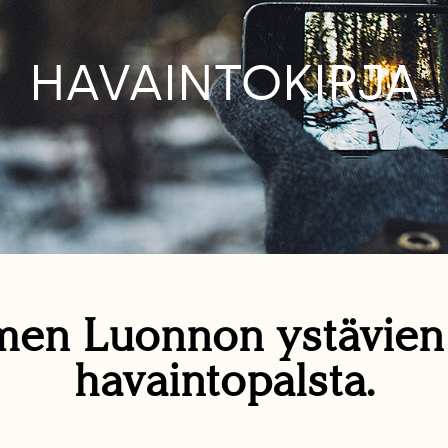
HAVAINTOKIRJA
en Luonnon ystävie
havaintopalsta.