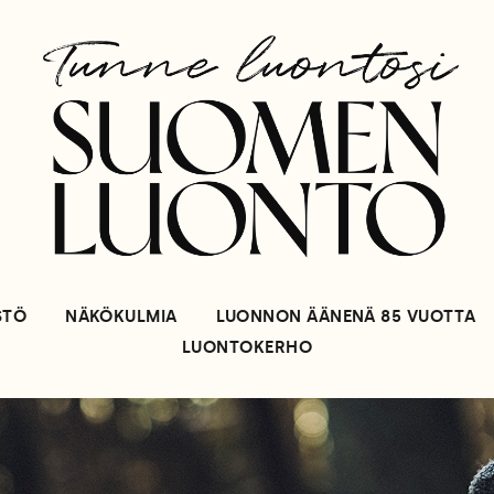
STÖ
NÄKÖKULMIA
LUONNON ÄÄNENÄ 85 VUOTTA
LUONTOKERHO