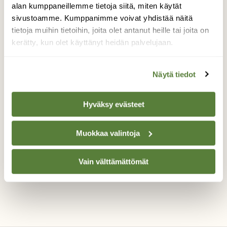
paikan,jossa oli runsaasti puolukan kukkia
alan kumppaneillemme tietoja siitä, miten käytät
täydessä kukassa useita neliöitä.Samaan
sivustoamme. Kumppanimme voivat yhdistää näitä
aikaan seassa melkein kypsiä puolukoita.
tietoja muihin tietoihin, joita olet antanut heille tai joita on
Olen tavannut joka syksy vähän tälläistä
kerätty, kun olet käyttänyt heidän palvelujaan.
ilmiötä,mutta noin paljoa kukkia ei aiemmin
ole sattunut kohdallani näkemään. Puolukka
aika näyttäisi pian olevan käsillä täällä keski
Näytä tiedot
suomessa.
Valokuvaaja: Hannu Rissanen, Näädänmaa
Hyväksy evästeet
14.8.2016
Muokkaa valintoja
TAKAISIN LISTAAN
Vain välttämättömät