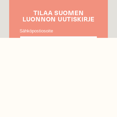
TILAA
SUOMEN
LUONNON
UUTIS­KIRJE
Sähköpostiosoite
Hyväksyn tietojeni käytön uutiskirjeen
lähettämiseen
Tietosuojaseloste