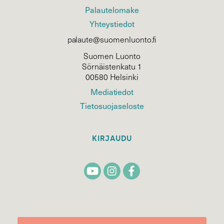
Palautelomake
Yhteystiedot
palaute@suomenluonto.fi
Suomen Luonto
Sörnäistenkatu 1
00580 Helsinki
Mediatiedot
Tietosuojaseloste
KIRJAUDU