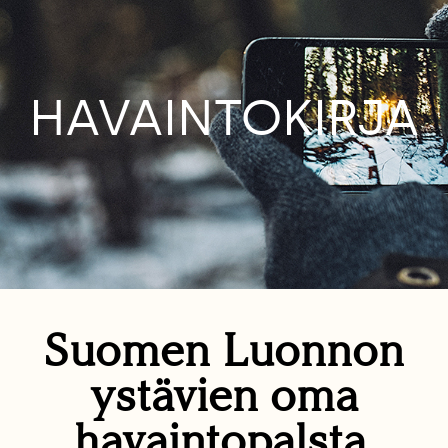
HAVAINTOKIRJA
Suomen Luonnon
ystävien oma
havaintopalsta.