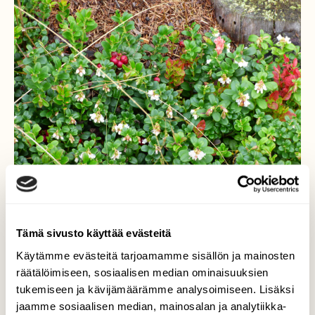
Tämä sivusto käyttää evästeitä
Käytämme evästeitä tarjoamamme sisällön ja mainosten
Puolukka
räätälöimiseen, sosiaalisen median ominaisuuksien
tukemiseen ja kävijämäärämme analysoimiseen. Lisäksi
Huomasin liikkuessani luonnossa erään
jaamme sosiaalisen median, mainosalan ja analytiikka-