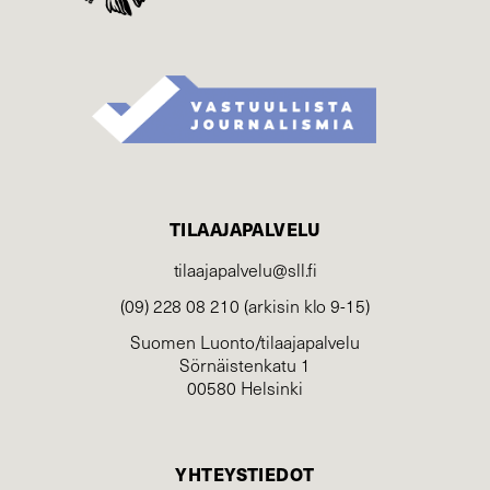
TILAAJAPALVELU
tilaajapalvelu@sll.fi
(09) 228 08 210 (arkisin klo 9-15)
Suomen Luonto/tilaajapalvelu
Sörnäistenkatu 1
00580 Helsinki
YHTEYSTIEDOT