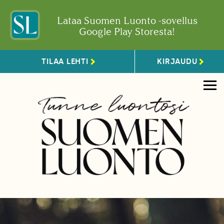
Lataa Suomen Luonto -sovellus
Google Play Storesta!
TILAA LEHTI
KIRJAUDU