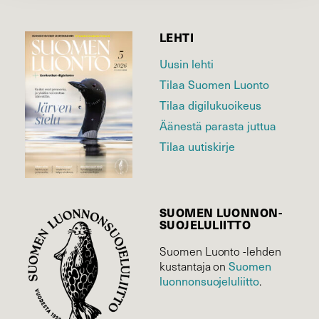
LEHTI
Uusin lehti
Tilaa Suomen Luonto
Tilaa digilukuoikeus
Äänestä parasta juttua
Tilaa uutiskirje
SUOMEN LUONNON­
SUOJELU­LIITTO
Suomen Luonto -lehden
kustantaja on
Suomen
luonnonsuojelu­liitto
.