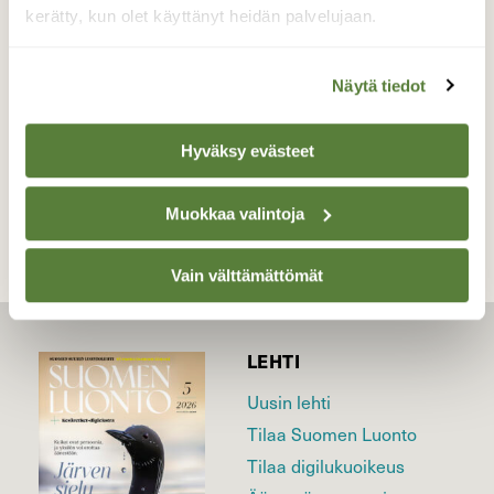
kerätty, kun olet käyttänyt heidän palvelujaan.
Valokuvaaja: Kirsi-Marja Joenpolvi, Miehikkälä
9.8.2020
Näytä tiedot
Hyväksy evästeet
TAKAISIN LISTAAN
Muokkaa valintoja
Vain välttämättömät
LEHTI
Uusin lehti
Tilaa Suomen Luonto
Tilaa digilukuoikeus