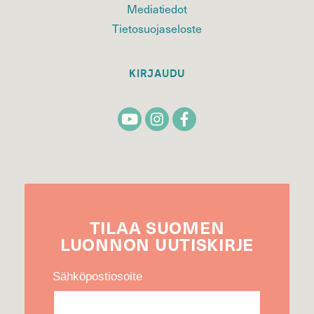
Mediatiedot
Tietosuojaseloste
KIRJAUDU
TILAA
SUOMEN
LUONNON
UUTIS­KIRJE
Sähköpostiosoite