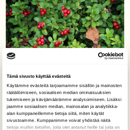
Tämä sivusto käyttää evästeitä
Käytämme evästeitä tarjoamamme sisällön ja mainosten
räätälöimiseen, sosiaalisen median ominaisuuksien
tukemiseen ja kävijämäärämme analysoimiseen. Lisäksi
Puolukkaa kypsymässä
jaamme sosiaalisen median, mainosalan ja analytiikka-
alan kumppaneillemme tietoja siitä, miten käytät
Mustikat ja lakat kerätty ja seuraavaksi
poimitaan puolukkaa. Vähän vielä malttia
sivustoamme. Kumppanimme voivat yhdistää näitä
matkaan, kyllä ne siitä kypsyvät.
tietoja muihin tietoihin, joita olet antanut heille tai joita on