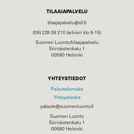
TILAAJAPALVELU
tilaajapalvelu@sll.fi
(09) 228 08 210 (arkisin klo 9-15)
Suomen Luonto/tilaajapalvelu
Sörnäistenkatu 1
00580 Helsinki
YHTEYSTIEDOT
Palautelomake
Yhteystiedot
palaute@suomenluonto.fi
Suomen Luonto
Sörnäistenkatu 1
00580 Helsinki