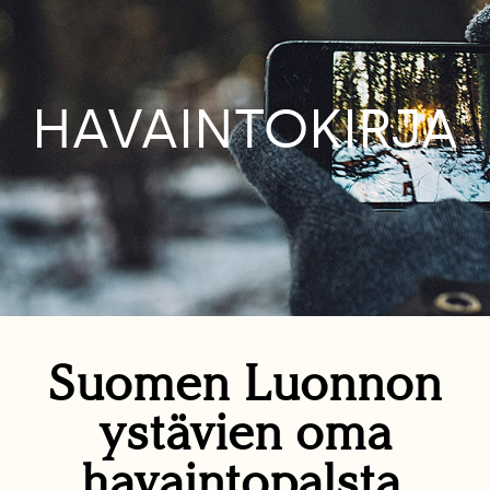
HAVAINTOKIRJA
Suomen Luonnon
ystävien oma
havaintopalsta.