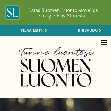
Lataa Suomen Luonto -sovellus
Google Play Storesta!
TILAA LEHTI
KIRJAUDU