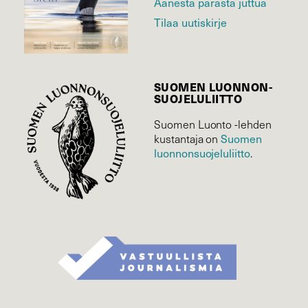
Äänestä parasta juttua
Tilaa uutiskirje
SUOMEN LUONNON­
SUOJELU­LIITTO
Suomen Luonto -lehden
Suomen
kustantaja on
luonnonsuojelu­liitto
.