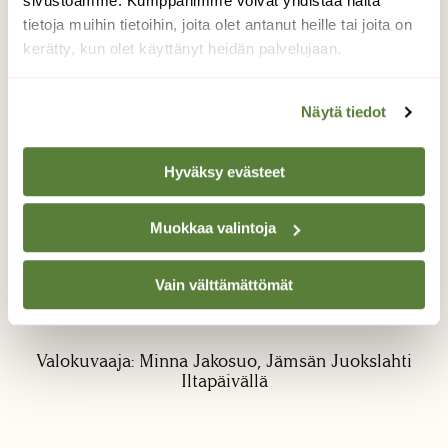
sivustoamme. Kumppanimme voivat yhdistää näitä
tietoja muihin tietoihin, joita olet antanut heille tai joita on
kerätty, kun olet käyttänyt heidän palvelujaan.
Näytä tiedot
Puron jäätaidetta
Hyväksy evästeet
Lähdin seuraamaan puroa, jonka joskus
sienireissulla löysin. Metsään oli hakattu
Muokkaa valintoja
aukko ja viimeisin myrsky oli kaatanut puroa
reunustavat isot kuuset kumolleen. Puro
Vain välttämättömät
solisi edelleen ja pakkanen oli tehnyt upeita
veistoksia sen reunamille.
Valokuvaaja: Minna Jakosuo, Jämsän Juokslahti
Iltapäivällä