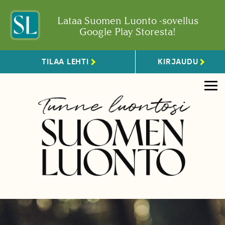
Lataa Suomen Luonto -sovellus
Google Play Storesta!
TILAA LEHTI
KIRJAUDU