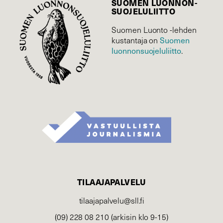
SUOMEN LUONNON­
SUOJELU­LIITTO
Suomen Luonto -lehden
Suomen
kustantaja on
luonnonsuojelu­liitto
.
TILAAJAPALVELU
tilaajapalvelu@sll.fi
(09) 228 08 210 (arkisin klo 9-15)