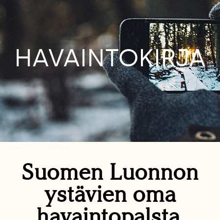
HAVAINTOKIRJA
Suomen Luonnon
ystävien oma
havaintopalsta.