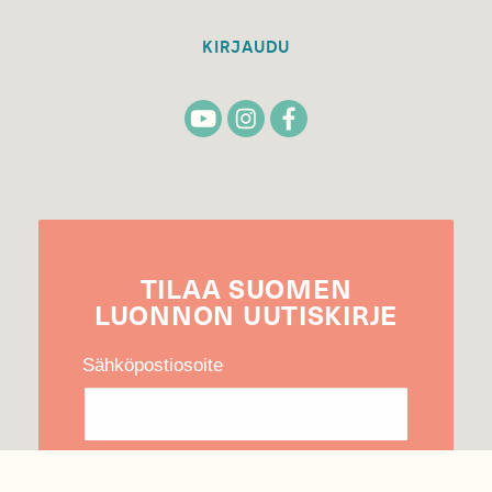
KIRJAUDU
TILAA
SUOMEN
LUONNON
UUTIS­KIRJE
Sähköpostiosoite
Hyväksyn tietojeni käytön uutiskirjeen
lähettämiseen