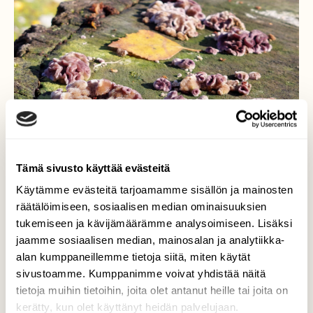
Tämä sivusto käyttää evästeitä
Käytämme evästeitä tarjoamamme sisällön ja mainosten
räätälöimiseen, sosiaalisen median ominaisuuksien
tukemiseen ja kävijämäärämme analysoimiseen. Lisäksi
Purppuranahakka
jaamme sosiaalisen median, mainosalan ja analytiikka-
alan kumppaneillemme tietoja siitä, miten käytät
Kannon päällä hauskannäköistä nahakkaa.
sivustoamme. Kumppanimme voivat yhdistää näitä
tietoja muihin tietoihin, joita olet antanut heille tai joita on
Valokuvaaja: Tarja Naukkarinen, Savitaipale
17.10.2025
kerätty, kun olet käyttänyt heidän palvelujaan.