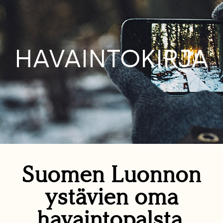
HAVAINTOKIRJA
Suomen Luonnon
ystävien oma
havaintopalsta.