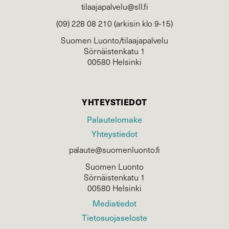
tilaajapalvelu@sll.fi
(09) 228 08 210 (arkisin klo 9-15)
Suomen Luonto/tilaajapalvelu
Sörnäistenkatu 1
00580 Helsinki
YHTEYSTIEDOT
Palautelomake
Yhteystiedot
palaute@suomenluonto.fi
Suomen Luonto
Sörnäistenkatu 1
00580 Helsinki
Mediatiedot
Tietosuojaseloste