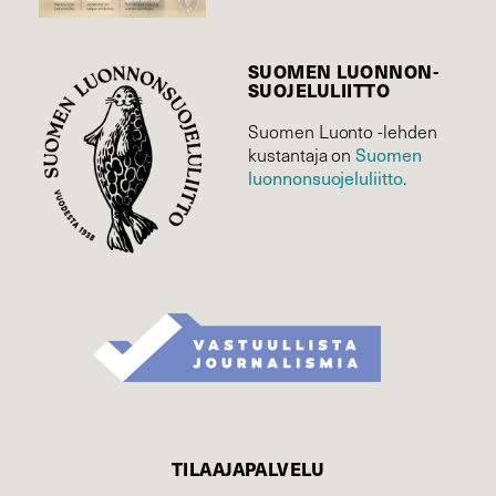
SUOMEN LUONNON­
SUOJELU­LIITTO
Suomen Luonto -lehden
kustantaja on
Suomen
luonnonsuojelu­liitto
.
TILAAJAPALVELU