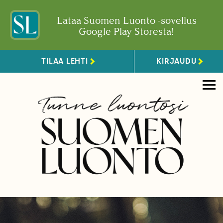
Lataa Suomen Luonto -sovellus
Google Play Storesta!
TILAA LEHTI
KIRJAUDU