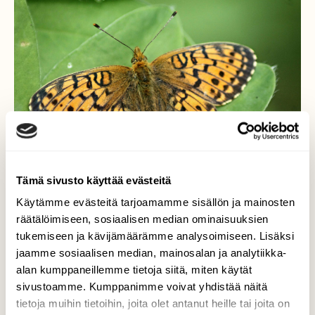
Tämä sivusto käyttää evästeitä
Käytämme evästeitä tarjoamamme sisällön ja mainosten
räätälöimiseen, sosiaalisen median ominaisuuksien
tukemiseen ja kävijämäärämme analysoimiseen. Lisäksi
Pursuhopeatäplä Boloria
jaamme sosiaalisen median, mainosalan ja analytiikka-
euphrosyne
alan kumppaneillemme tietoja siitä, miten käytät
sivustoamme. Kumppanimme voivat yhdistää näitä
Liihottelin perhosten perässä ja sain
tietoja muihin tietoihin, joita olet antanut heille tai joita on
kuvattua tämän kaunistuksen.