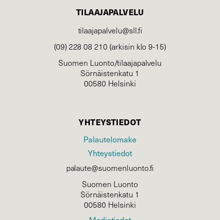
TILAAJAPALVELU
tilaajapalvelu@sll.fi
(09) 228 08 210 (arkisin klo 9-15)
Suomen Luonto/tilaajapalvelu
Sörnäistenkatu 1
00580 Helsinki
YHTEYSTIEDOT
Palautelomake
Yhteystiedot
palaute@suomenluonto.fi
Suomen Luonto
Sörnäistenkatu 1
00580 Helsinki
Mediatiedot