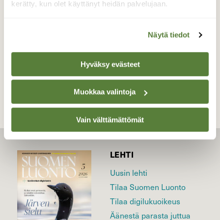
kerätty, kun olet käyttänyt heidän palvelujaan.
Valokuvaaja: Miia Pesu, Mäntyharju 25.6.2016
Näytä tiedot
TAKAISIN LISTAAN
Hyväksy evästeet
Muokkaa valintoja
Vain välttämättömät
LEHTI
Uusin lehti
Tilaa Suomen Luonto
Tilaa digilukuoikeus
Äänestä parasta juttua