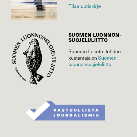
Tilaa uutiskirje
SUOMEN LUONNON­
SUOJELU­LIITTO
Suomen Luonto -lehden
Suomen
kustantaja on
luonnonsuojelu­liitto
.