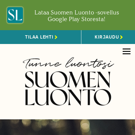
Lataa Suomen Luonto -sovellus
Google Play Storesta!
TILAA LEHTI
KIRJAUDU