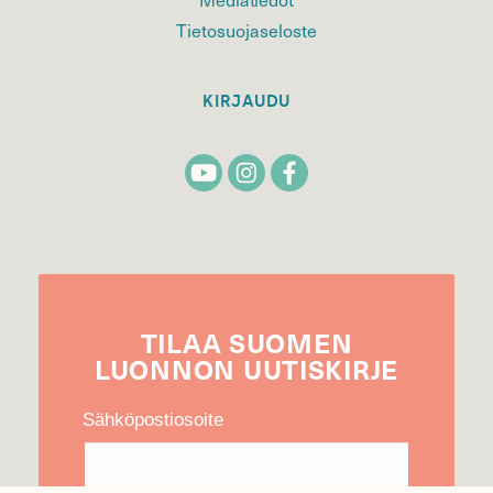
Tietosuojaseloste
KIRJAUDU
TILAA
SUOMEN
LUONNON
UUTIS­KIRJE
Sähköpostiosoite