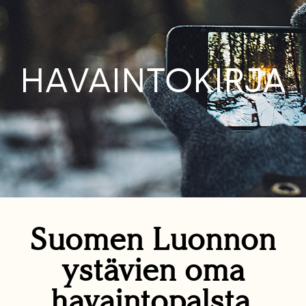
HAVAINTOKIRJA
Suomen Luonnon
ystävien oma
havaintopalsta.