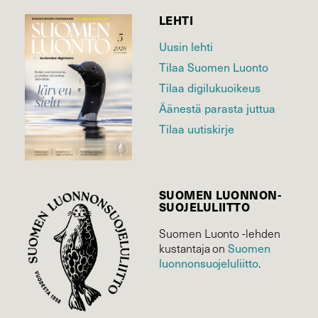
LEHTI
Uusin lehti
Tilaa Suomen Luonto
Tilaa digilukuoikeus
Äänestä parasta juttua
Tilaa uutiskirje
SUOMEN LUONNON­
SUOJELU­LIITTO
Suomen Luonto -lehden
kustantaja on
Suomen
luonnonsuojelu­liitto
.