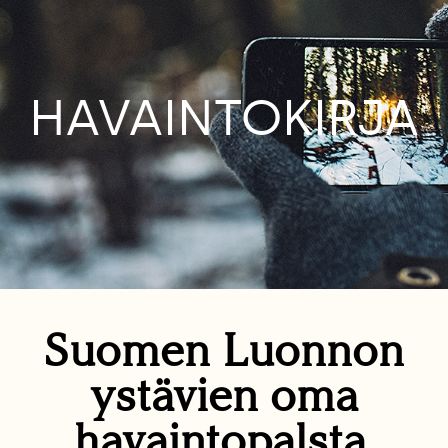
HAVAINTOKIRJA
Suomen Luonnon
ystävien oma
havaintopalsta.