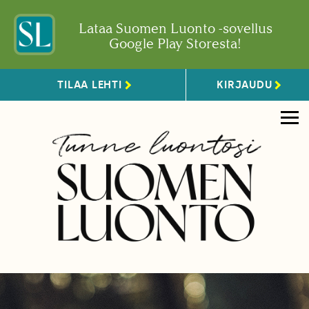
Lataa Suomen Luonto -sovellus
Google Play Storesta!
TILAA LEHTI
KIRJAUDU