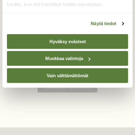
kerätty, kun olet käyttänyt heidän palvelujaan.
Pussikkaan toukkapussi
Näytä tiedot
Luonnon ihmeitä tämäkin. Lupiinin lehdeltä
löytyi pieni risukasa - kasvinosilla naamioitu
Hyväksy evästeet
savupussikkaan toukkapussi.
Valokuvaaja: Päivi Kiiskinen-Mustonen, Joensuu
Muokkaa valintoja
12.6.2022
Vain välttämättömät
TAKAISIN LISTAAN