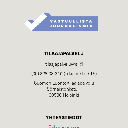
TILAAJAPALVELU
tilaajapalvelu@sll.fi
(09) 228 08 210 (arkisin klo 9-15)
Suomen Luonto/tilaajapalvelu
Sörnäistenkatu 1
00580 Helsinki
YHTEYSTIEDOT
Palautelomake