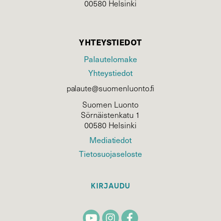
00580 Helsinki
YHTEYSTIEDOT
Palautelomake
Yhteystiedot
palaute@suomenluonto.fi
Suomen Luonto
Sörnäistenkatu 1
00580 Helsinki
Mediatiedot
Tietosuojaseloste
KIRJAUDU