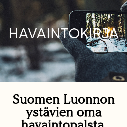
HAVAINTOKIRJA
Suomen Luonnon
ystävien oma
havaintopalsta.