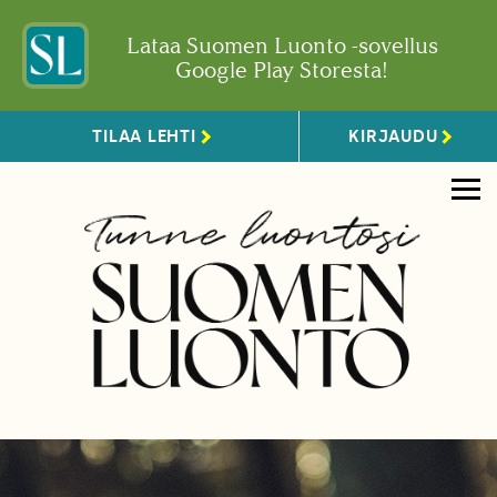
Lataa Suomen Luonto -sovellus
Google Play Storesta!
TILAA LEHTI
KIRJAUDU