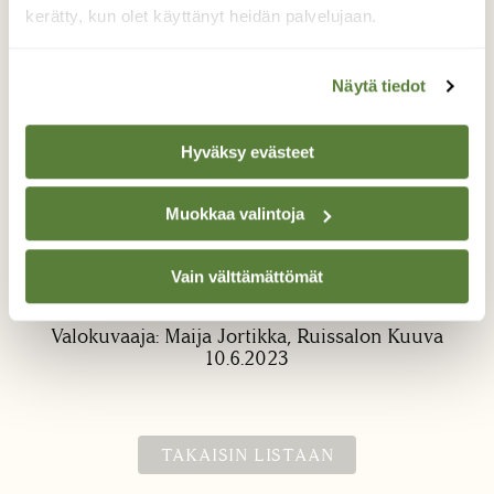
kerätty, kun olet käyttänyt heidän palvelujaan.
Näytä tiedot
Hyväksy evästeet
Putkikärsäkäs Ruissalossa
Muokkaa valintoja
Otin aurinkoa ja yhtäkkiä varpaallani olk
tämä ihastuttava keltainen, vähän banaanin
Vain välttämättömät
näköinen putkikärsäkäs.
Valokuvaaja: Maija Jortikka, Ruissalon Kuuva
10.6.2023
TAKAISIN LISTAAN