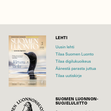
LEHTI
Uusin lehti
Tilaa Suomen Luonto
Tilaa digilukuoikeus
Äänestä parasta juttua
Tilaa uutiskirje
SUOMEN LUONNON­
SUOJELU­LIITTO