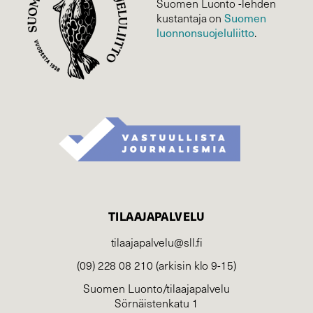
Suomen Luonto -lehden
kustantaja on
Suomen
luonnonsuojelu­liitto
.
TILAAJAPALVELU
tilaajapalvelu@sll.fi
(09) 228 08 210 (arkisin klo 9-15)
Suomen Luonto/tilaajapalvelu
Sörnäistenkatu 1