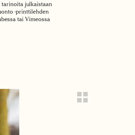
 tarinoita julkaistaan
onto -printtilehden
tubessa tai Vimeossa