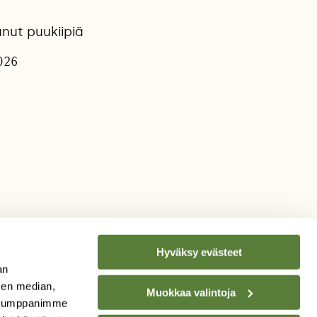
nut puukiipiä
026
Hyväksy evästeet
an
sen median,
Muokkaa valintoja
. Kumppanimme
TILAA
SUOMEN