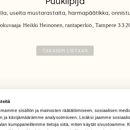
Puukiipijä
lla, useita mustarastaita, harmapäätikka, onnistu
lokuvaaja: Heikki Heinonen, rantaperkiö., Tampere 3.3.2
TAKAISIN LISTAAN
teitä
mamme sisällön ja mainosten räätälöimiseen, sosiaalisen medi
TILAAJAPALVELU
n ja kävijämäärämme analysoimiseen. Lisäksi jaamme sosiaali
tilaajapalvelu@sll.fi
-alan kumppaneillemme tietoja siitä, miten käytät sivustoamme