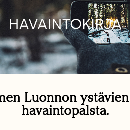
HAVAINTOKIRJA
en Luonnon ystävie
havaintopalsta.