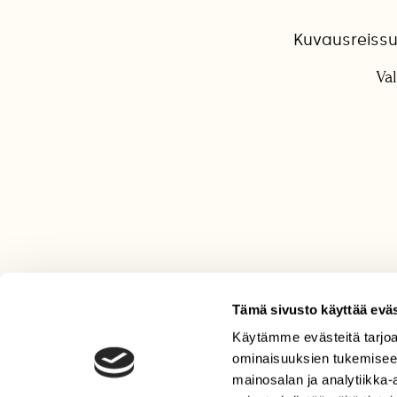
Kuvausreissu
Va
Tämä sivusto käyttää eväs
Käytämme evästeitä tarjoa
LEHTI
ominaisuuksien tukemisee
Uusin lehti
mainosalan ja analytiikka