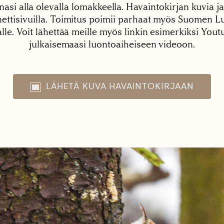
nasi alla olevalla lomakkeella. Havaintokirjan kuvia ja
tisivuilla. Toimitus poimii parhaat myös Suomen Lu
alle. Voit lähettää meille myös linkin esimerkiksi You
julkaisemaasi luontoaiheiseen videoon.
LÄHETÄ KUVA HAVAINTOKIRJAAN