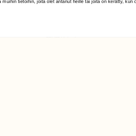
 muihin tietoihin, joita olet antanut heille tai joita on kerätty, kun 
(09) 228 08 210 (arkisin
klo 9-15)
Suomen
Luonto/tilaajapalvelu
Sörnäistenkatu 1
00580 Helsinki
ELU­
YHTEYSTIEDOT
ntaja on
Palautelomake
Yhteystiedot
palaute@suomenluonto.fi
Suomen Luonto
Sörnäistenkatu 1
00580 Helsinki
Mediatiedot
Tietosuojaseloste