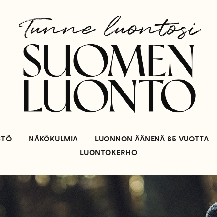
STÖ
NÄKÖKULMIA
LUONNON ÄÄNENÄ 85 VUOTTA
LUONTOKERHO