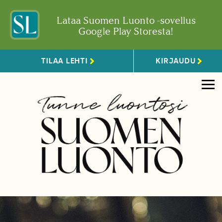
Lataa Suomen Luonto -sovellus
Google Play Storesta!
TILAA LEHTI
KIRJAUDU