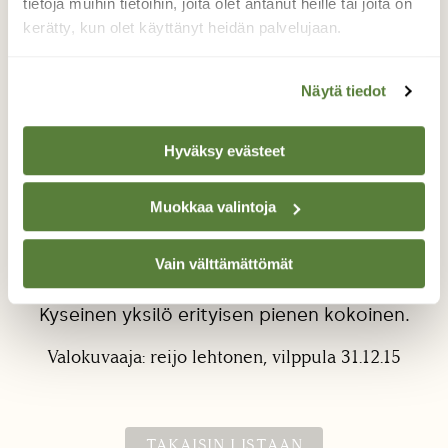
tietoja muihin tietoihin, joita olet antanut heille tai joita on
kerätty, kun olet käyttänyt heidän palvelujaan.
Näytä tiedot
Hyväksy evästeet
Puukiipijä ja pala läskiä
Muokkaa valintoja
Se on tuossa männyssä vieraillut useinkin. Ei
sitä juurikaan tuo läski kiinnostanut. On kyllä
Vain välttämättömät
viimesen päälle vaikee havaittava kun on
paikallaan.Liikkuu enimmäkseen hämärissä.
Kyseinen yksilö erityisen pienen kokoinen.
Valokuvaaja: reijo lehtonen, vilppula 31.12.15
TAKAISIN LISTAAN