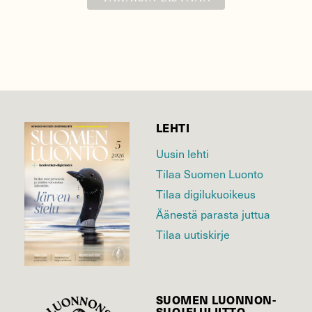
LEHTI
Uusin lehti
Tilaa Suomen Luonto
Tilaa digilukuoikeus
Äänestä parasta juttua
Tilaa uutiskirje
SUOMEN LUONNON­
SUOJELU­LIITTO