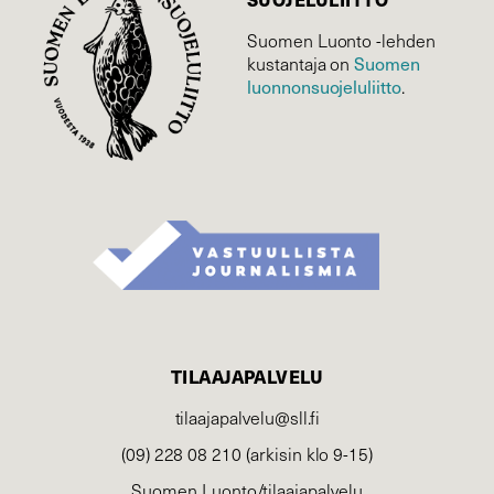
Suomen Luonto -lehden
kustantaja on
Suomen
luonnonsuojelu­liitto
.
TILAAJAPALVELU
tilaajapalvelu@sll.fi
(09) 228 08 210 (arkisin klo 9-15)
Suomen Luonto/tilaajapalvelu