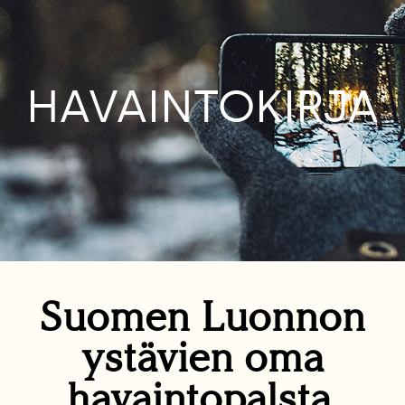
HAVAINTOKIRJA
Suomen Luonnon
ystävien oma
havaintopalsta.