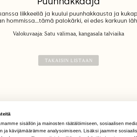
Puunhakkaaja
anssa liikkeellä ja kuului puunhakkausta ja kukapa
an hommissa...tämä palokärki, ei edes karkuun lä
Valokuvaaja: Satu välimaa, kangasala talviaika
TAKAISIN LISTAAN
teitä
mamme sisällön ja mainosten räätälöimiseen, sosiaalisen medi
TILAAJAPALVELU
n ja kävijämäärämme analysoimiseen. Lisäksi jaamme sosiaali
tilaajapalvelu@sll.fi