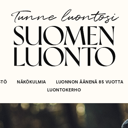
STÖ
NÄKÖKULMIA
LUONNON ÄÄNENÄ 85 VUOTTA
LUONTOKERHO