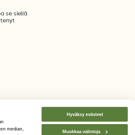
 se siellä
htenyt
Hyväksy evästeet
an
sen median,
Muokkaa valintoja