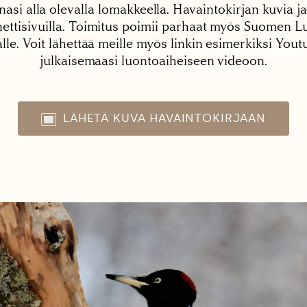
nasi alla olevalla lomakkeella. Havaintokirjan kuvia ja
tisivuilla. Toimitus poimii parhaat myös Suomen Lu
alle. Voit lähettää meille myös linkin esimerkiksi You
julkaisemaasi luontoaiheiseen videoon.
LÄHETÄ KUVA HAVAINTOKIRJAAN