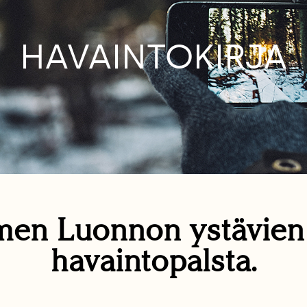
HAVAINTOKIRJA
en Luonnon ystävie
havaintopalsta.