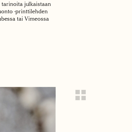
 tarinoita julkaistaan
onto -printtilehden
tubessa tai Vimeossa