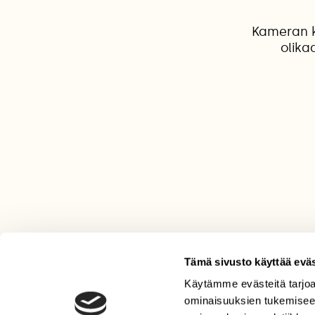
Kameran k
olika
Tämä sivusto käyttää eväs
Käytämme evästeitä tarjoa
LEHTI
ominaisuuksien tukemisee
Uusin lehti