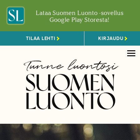
Lataa Suomen Luonto -sovellus
Google Play Storesta!
TILAA LEHTI
KIRJAUDU