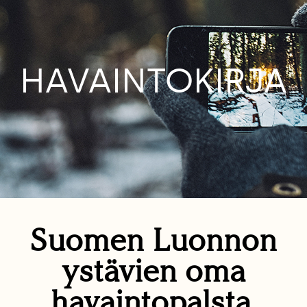
HAVAINTOKIRJA
Suomen Luonnon
ystävien oma
havaintopalsta.