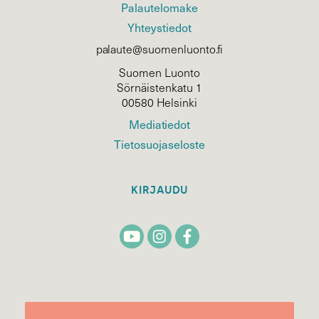
Palautelomake
Yhteystiedot
palaute@suomenluonto.fi
Suomen Luonto
Sörnäistenkatu 1
00580 Helsinki
Mediatiedot
Tietosuojaseloste
KIRJAUDU