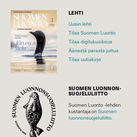
LEHTI
Uusin lehti
Tilaa Suomen Luonto
Tilaa digilukuoikeus
Äänestä parasta juttua
Tilaa uutiskirje
SUOMEN LUONNON­
SUOJELU­LIITTO
Suomen Luonto -lehden
Suomen
kustantaja on
luonnonsuojelu­liitto
.