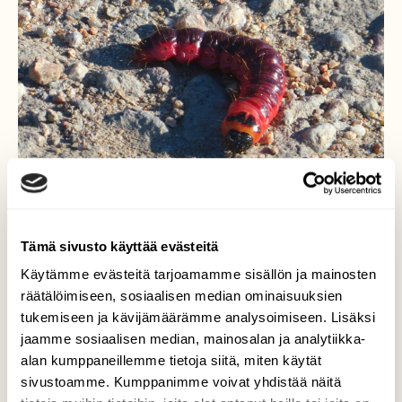
Tämä sivusto käyttää evästeitä
Puuntuhoojan toukka tiellä
Käytämme evästeitä tarjoamamme sisällön ja mainosten
räätälöimiseen, sosiaalisen median ominaisuuksien
Puuntuhooja on hämärä- ja yöaktiivinen
tukemiseen ja kävijämäärämme analysoimiseen. Lisäksi
perhonen, joka aiheuttaa haittoja metsissä
jaamme sosiaalisen median, mainosalan ja analytiikka-
ja puutarhoissa. Perhosen kuvassa oleva
alan kumppaneillemme tietoja siitä, miten käytät
toukka erittää voimakasta tärpätinhajua.
sivustoamme. Kumppanimme voivat yhdistää näitä