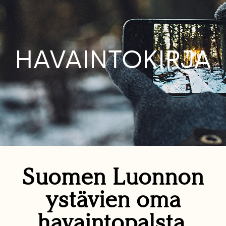
HAVAINTOKIRJA
Suomen Luonnon
ystävien oma
havaintopalsta.