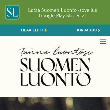
Lataa Suomen Luonto -sovellus
Google Play Storesta!
TILAA LEHTI
KIRJAUDU