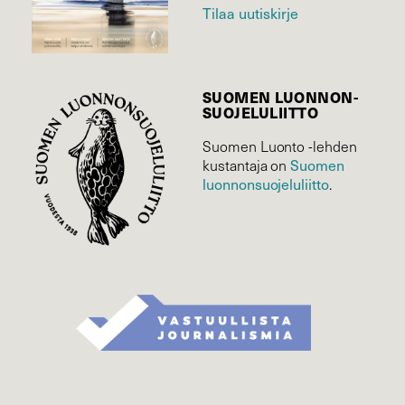
Tilaa uutiskirje
SUOMEN LUONNON­
SUOJELU­LIITTO
Suomen Luonto -lehden
kustantaja on
Suomen
luonnonsuojelu­liitto
.