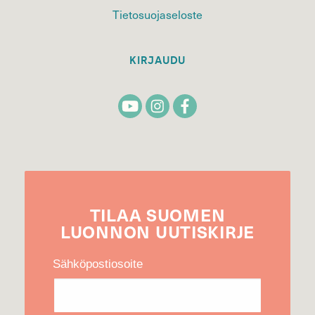
Tietosuojaseloste
KIRJAUDU
TILAA
SUOMEN
LUONNON
UUTIS­KIRJE
Sähköpostiosoite