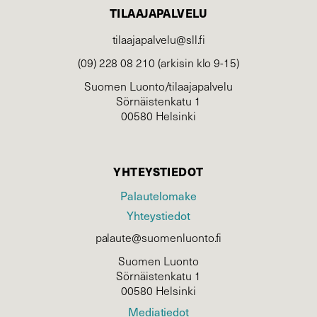
TILAAJAPALVELU
tilaajapalvelu@sll.fi
(09) 228 08 210 (arkisin klo 9-15)
Suomen Luonto/tilaajapalvelu
Sörnäistenkatu 1
00580 Helsinki
YHTEYSTIEDOT
Palautelomake
Yhteystiedot
palaute@suomenluonto.fi
Suomen Luonto
Sörnäistenkatu 1
00580 Helsinki
Mediatiedot