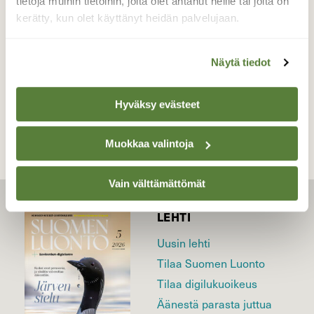
tietoja muihin tietoihin, joita olet antanut heille tai joita on
Valokuvaaja: Risto Kangassalo, Hintsa, Raisio
kerätty, kun olet käyttänyt heidän palvelujaan.
19.9.2024
Näytä tiedot
TAKAISIN LISTAAN
Hyväksy evästeet
Muokkaa valintoja
Vain välttämättömät
LEHTI
Uusin lehti
Tilaa Suomen Luonto
Tilaa digilukuoikeus
Äänestä parasta juttua