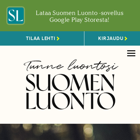
Lataa Suomen Luonto -sovellus
Google Play Storesta!
TILAA LEHTI
KIRJAUDU