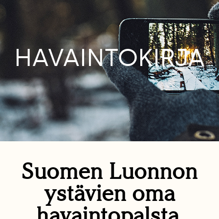
HAVAINTOKIRJA
Suomen Luonnon
ystävien oma
havaintopalsta.