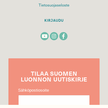
Tietosuojaseloste
KIRJAUDU
TILAA
SUOMEN
LUONNON
UUTIS­KIRJE
Sähköpostiosoite