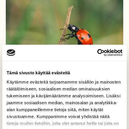
Tämä sivusto käyttää evästeitä
Käytämme evästeitä tarjoamamme sisällön ja mainosten
räätälöimiseen, sosiaalisen median ominaisuuksien
tukemiseen ja kävijämäärämme analysoimiseen. Lisäksi
Puuroa keittämässä
jaamme sosiaalisen median, mainosalan ja analytiikka-
alan kumppaneillemme tietoja siitä, miten käytät
Seitsenpistepirkko mennä vipelsi ruohikossa
sivustoamme. Kumppanimme voivat yhdistää näitä
sellaisella vauhdilla, että oli vaikea pysyä
tietoja muihin tietoihin, joita olet antanut heille tai joita on
perässä kameran kanssa.