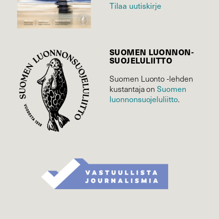
Tilaa uutiskirje
SUOMEN LUONNON­
SUOJELU­LIITTO
Suomen Luonto -lehden
Suomen
kustantaja on
luonnonsuojelu­liitto
.