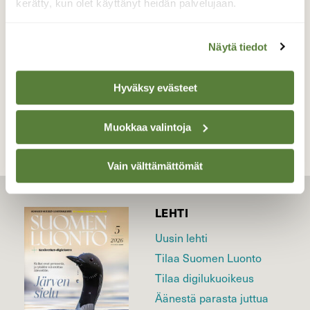
kerätty, kun olet käyttänyt heidän palvelujaan.
Valokuvaaja: Ossi Saarinen, Hollola 9.5.2016
Näytä tiedot
TAKAISIN LISTAAN
Hyväksy evästeet
Muokkaa valintoja
Vain välttämättömät
LEHTI
Uusin lehti
Tilaa Suomen Luonto
Tilaa digilukuoikeus
Äänestä parasta juttua