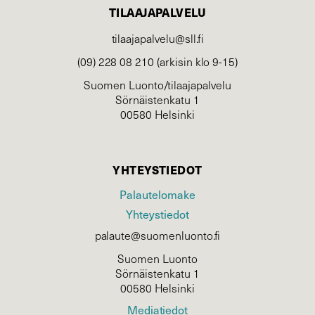
TILAAJAPALVELU
tilaajapalvelu@sll.fi
(09) 228 08 210 (arkisin klo 9-15)
Suomen Luonto/tilaajapalvelu
Sörnäistenkatu 1
00580 Helsinki
YHTEYSTIEDOT
Palautelomake
Yhteystiedot
palaute@suomenluonto.fi
Suomen Luonto
Sörnäistenkatu 1
00580 Helsinki
Mediatiedot