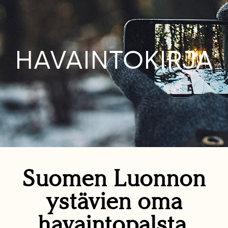
HAVAINTOKIRJA
Suomen Luonnon
ystävien oma
havaintopalsta.