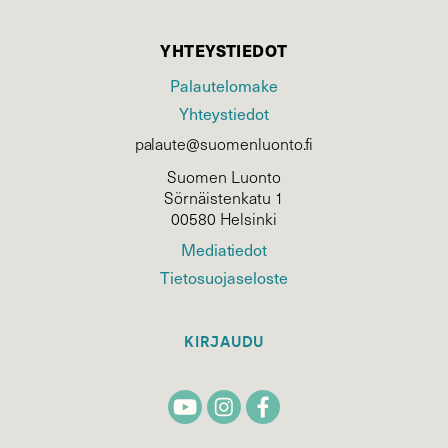
YHTEYSTIEDOT
Palautelomake
Yhteystiedot
palaute@suomenluonto.fi
Suomen Luonto
Sörnäistenkatu 1
00580 Helsinki
Mediatiedot
Tietosuojaseloste
KIRJAUDU