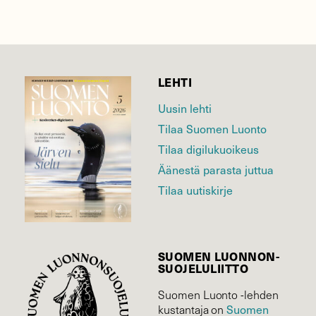
LEHTI
Uusin lehti
Tilaa Suomen Luonto
Tilaa digilukuoikeus
Äänestä parasta juttua
Tilaa uutiskirje
SUOMEN LUONNON­
SUOJELU­LIITTO
Suomen Luonto -lehden
Suomen
kustantaja on