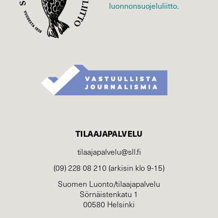
luonnonsuojelu­liitto
.
TILAAJAPALVELU
tilaajapalvelu@sll.fi
(09) 228 08 210 (arkisin klo 9-15)
Suomen Luonto/tilaajapalvelu
Sörnäistenkatu 1
00580 Helsinki