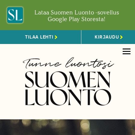
Lataa Suomen Luonto -sovellus
Google Play Storesta!
TILAA LEHTI
KIRJAUDU