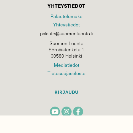
YHTEYSTIEDOT
Palautelomake
Yhteystiedot
palaute@suomenluonto.fi
Suomen Luonto
Sörnäistenkatu 1
00580 Helsinki
Mediatiedot
Tietosuojaseloste
KIRJAUDU