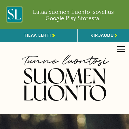
Lataa Suomen Luonto -sovellus
Google Play Storesta!
TILAA LEHTI
KIRJAUDU