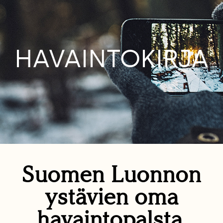
HAVAINTOKIRJA
Suomen Luonnon
ystävien oma
havaintopalsta.