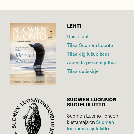
LEHTI
Uusin lehti
Tilaa Suomen Luonto
Tilaa digilukuoikeus
Äänestä parasta juttua
Tilaa uutiskirje
SUOMEN LUONNON­
SUOJELU­LIITTO
Suomen Luonto -lehden
Suomen
kustantaja on
luonnonsuojelu­liitto
.