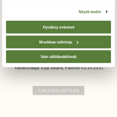
Näytä tiedot
Hyväksy evästeet
Muokkaa valintoja
Pyjamalude
Tällainen otti vahingossa silmään paimiossa
Vain välttämättömät
Valokuvaaja: Eija Jalava, Paimio 02.10.2021
TAKAISIN LISTAAN