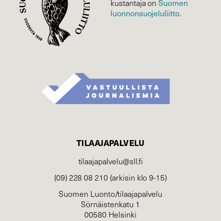
Suomen
kustantaja on
luonnonsuojelu­liitto
.
TILAAJAPALVELU
tilaajapalvelu@sll.fi
(09) 228 08 210 (arkisin klo 9-15)
Suomen Luonto/tilaajapalvelu
Sörnäistenkatu 1
00580 Helsinki