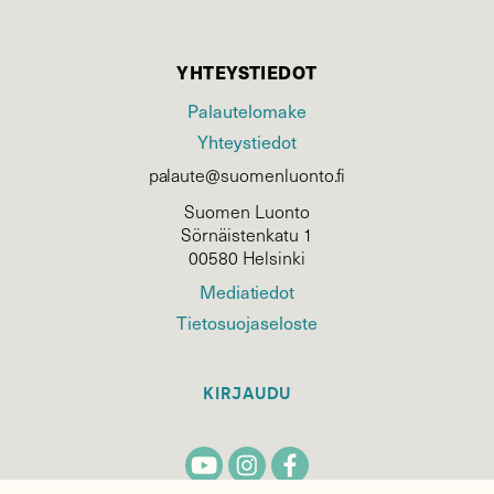
YHTEYSTIEDOT
Palautelomake
Yhteystiedot
palaute@suomenluonto.fi
Suomen Luonto
Sörnäistenkatu 1
00580 Helsinki
Mediatiedot
Tietosuojaseloste
KIRJAUDU