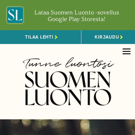
Lataa Suomen Luonto -sovellus
Google Play Storesta!
TILAA LEHTI
KIRJAUDU