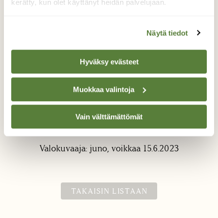
kerätty, kun olet käyttänyt heidän palvelujaan.
Näytä tiedot
Hyväksy evästeet
pyjamalude
Muokkaa valintoja
vanhempien pihalla pisti aamulla silmään
tää kaveri jota en oo ennen ikinä nähnykään,
Vain välttämättömät
pelikaveri tunnisti sitten pyjamaludeksi.
Valokuvaaja: juno, voikkaa 15.6.2023
TAKAISIN LISTAAN