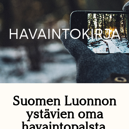
HAVAINTOKIRJA
Suomen Luonnon
ystävien oma
havaintopalsta.