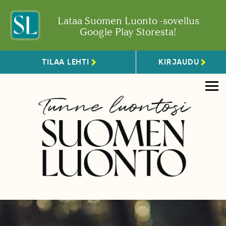
Lataa Suomen Luonto -sovellus
Google Play Storesta!
TILAA LEHTI
KIRJAUDU