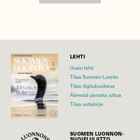
LEHTI
Uusin lehti
Tilaa Suomen Luonto
Tilaa digilukuoikeus
Äänestä parasta juttua
Tilaa uutiskirje
SUOMEN LUONNON­
SUOJELU­LIITTO