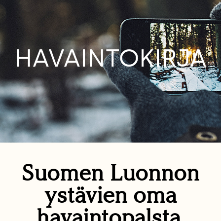
HAVAINTOKIRJA
Suomen Luonnon
ystävien oma
havaintopalsta.