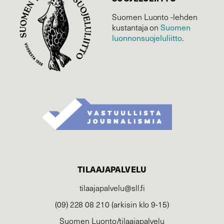
Suomen Luonto -lehden
Suomen
kustantaja on
luonnonsuojelu­liitto
.
TILAAJAPALVELU
tilaajapalvelu@sll.fi
(09) 228 08 210 (arkisin klo 9-15)
Suomen Luonto/tilaajapalvelu