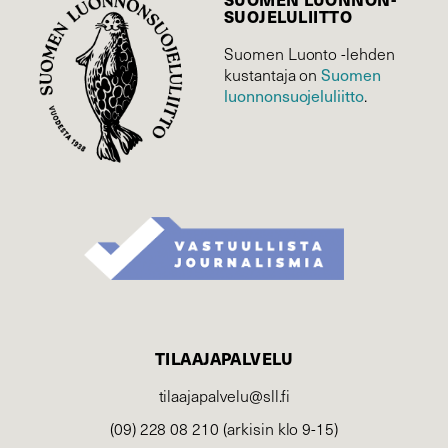
SUOJELU­LIITTO
Suomen Luonto -lehden
Suomen
kustantaja on
luonnonsuojelu­liitto
.
TILAAJAPALVELU
tilaajapalvelu@sll.fi
(09) 228 08 210 (arkisin klo 9-15)