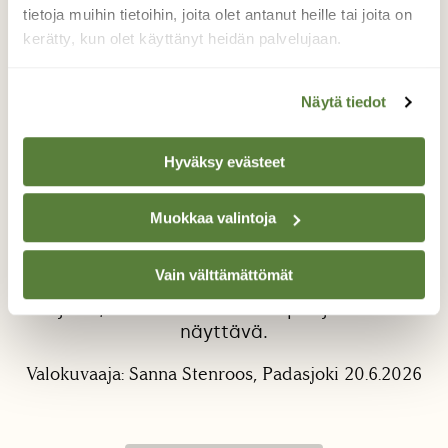
tietoja muihin tietoihin, joita olet antanut heille tai joita on
kerätty, kun olet käyttänyt heidän palvelujaan.
Näytä tiedot
Hyväksy evästeet
Pyjamalude mökkitiellä
Päijät-Hämeessä hiekkatien laidalla kiipeili
Muokkaa valintoja
heinikossa pieni yhdyskunta pyjamaluteita
juhannuksen vietossa. Kännykkä oli
Vain välttämättömät
suomentanut kuvan kohteen tarkentamisen
sijaan, mutta raidallinen kiipeilijä on silti
näyttävä.
Valokuvaaja: Sanna Stenroos, Padasjoki 20.6.2026