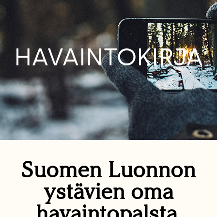
HAVAINTOKIRJA
Suomen Luonnon
ystävien oma
havaintopalsta.