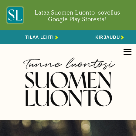
Lataa Suomen Luonto -sovellus
Google Play Storesta!
TILAA LEHTI
KIRJAUDU