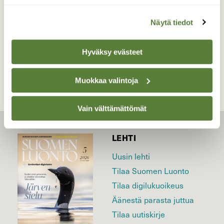
Valokuvaaja: Anssi Mäkinen, Janakkala 3.6.2026
Näytä tiedot
TAKAISIN LISTAAN
Hyväksy evästeet
Muokkaa valintoja
Vain välttämättömät
LEHTI
Uusin lehti
Tilaa Suomen Luonto
Tilaa digilukuoikeus
Äänestä parasta juttua
Tilaa uutiskirje