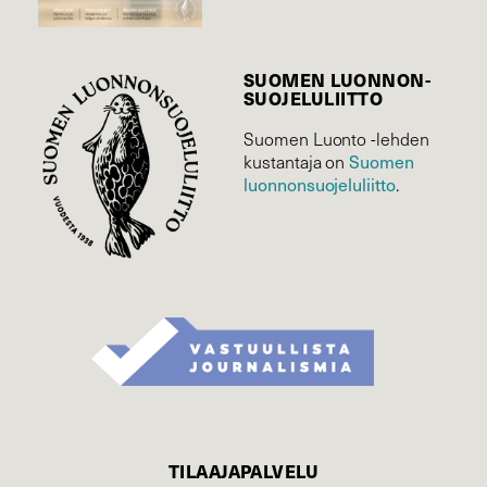
SUOMEN LUONNON­
SUOJELU­LIITTO
Suomen Luonto -lehden
kustantaja on
Suomen
luonnonsuojelu­liitto
.
TILAAJAPALVELU