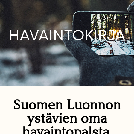
HAVAINTOKIRJA
Suomen Luonnon
ystävien oma
havaintopalsta.