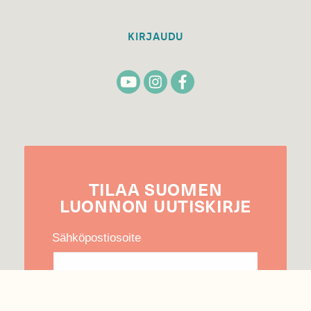
KIRJAUDU
TILAA
SUOMEN
LUONNON
UUTIS­KIRJE
Sähköpostiosoite
Hyväksyn tietojeni käytön uutiskirjeen