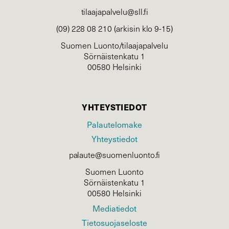
tilaajapalvelu@sll.fi
(09) 228 08 210 (arkisin klo 9-15)
Suomen Luonto/tilaajapalvelu
Sörnäistenkatu 1
00580 Helsinki
YHTEYSTIEDOT
Palautelomake
Yhteystiedot
palaute@suomenluonto.fi
Suomen Luonto
Sörnäistenkatu 1
00580 Helsinki
Mediatiedot
Tietosuojaseloste