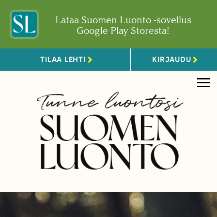
Lataa Suomen Luonto -sovellus
Google Play Storesta!
TILAA LEHTI
KIRJAUDU