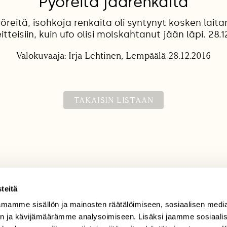
Pyöreitä jäärenkaita
yöreitä, isohkoja renkaita oli syntynyt kosken laitam
itteisiin, kuin ufo olisi molskahtanut jään läpi. 28.1
Valokuvaaja: Irja Lehtinen, Lempäälä 28.12.2016
TAKAISIN LISTAAN
teitä
mamme sisällön ja mainosten räätälöimiseen, sosiaalisen medi
TILAAJAPALVELU
n ja kävijämäärämme analysoimiseen. Lisäksi jaamme sosiaali
tilaajapalvelu@sll.fi