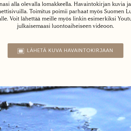
nasi alla olevalla lomakkeella. Havaintokirjan kuvia ja
tisivuilla. Toimitus poimii parhaat myös Suomen Lu
alle. Voit lähettää meille myös linkin esimerkiksi You
julkaisemaasi luontoaiheiseen videoon.
LÄHETÄ KUVA HAVAINTOKIRJAAN