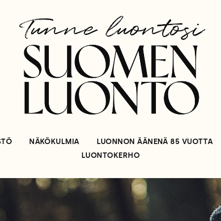
STÖ
NÄKÖKULMIA
LUONNON ÄÄNENÄ 85 VUOTTA
LUONTOKERHO