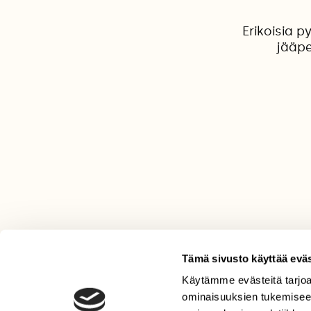
Erikoisia p
jääpe
Tämä sivusto käyttää eväs
Käytämme evästeitä tarjoa
LEHTI
ominaisuuksien tukemisee
Uusin lehti