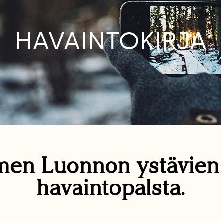
HAVAINTOKIRJA
en Luonnon ystävie
havaintopalsta.