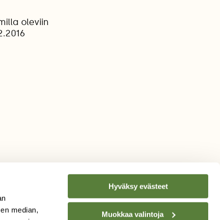
illa oleviin
2.2016
Hyväksy evästeet
an
sen median,
Muokkaa valintoja