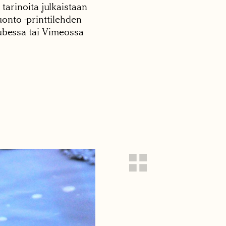
 tarinoita julkaistaan
onto -printtilehden
tubessa tai Vimeossa