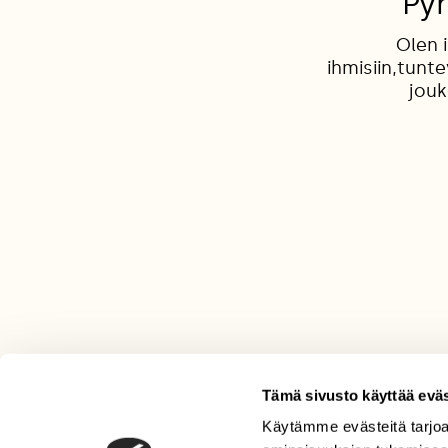
Pyr
Olen 
ihmisiin,tunt
jouk
Tämä sivusto käyttää eväs
Käytämme evästeitä tarjoa
LEHTI