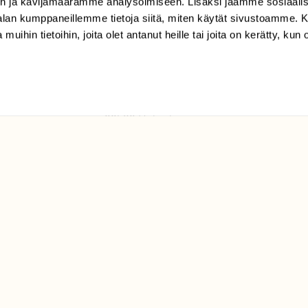
n ja kävijämäärämme analysoimiseen. Lisäksi jaamme sosiaali
tilaajapalvelu@sll.fi
-alan kumppaneillemme tietoja siitä, miten käytät sivustoamme
 muihin tietoihin, joita olet antanut heille tai joita on kerätty, kun 
(09) 228 08 210 (arkisin
klo 9-15)
Suomen
Luonto/tilaajapalvelu
Sörnäistenkatu 1
00580 Helsinki
ELU­
YHTEYSTIEDOT
ntaja on
Palautelomake
Yhteystiedot
palaute@suomenluonto.fi
Suomen Luonto
Sörnäistenkatu 1
00580 Helsinki
Mediatiedot