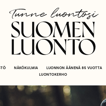
STÖ
NÄKÖKULMIA
LUONNON ÄÄNENÄ 85 VUOTTA
LUONTOKERHO