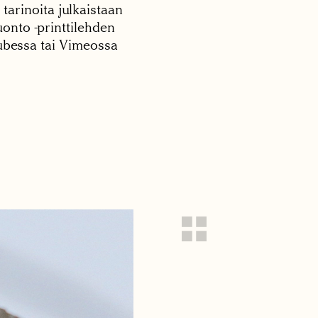
 tarinoita julkaistaan
onto -printtilehden
tubessa tai Vimeossa