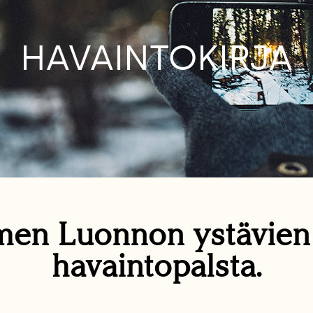
HAVAINTOKIRJA
en Luonnon ystävie
havaintopalsta.