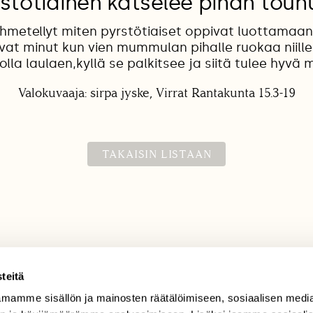
stötiainen katselee pihan touh
ihmetellyt miten pyrstötiaiset oppivat luottamaan
evat minut kun vien mummulan pihalle ruokaa niille,
olla laulaen,kyllä se palkitsee ja siitä tulee hyvä mi
Valokuvaaja: sirpa jyske, Virrat Rantakunta 15.3-19
TAKAISIN LISTAAN
teitä
mamme sisällön ja mainosten räätälöimiseen, sosiaalisen medi
TILAAJAPALVELU