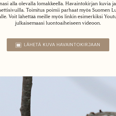
nasi alla olevalla lomakkeella. Havaintokirjan kuvia ja
tisivuilla. Toimitus poimii parhaat myös Suomen Lu
alle. Voit lähettää meille myös linkin esimerkiksi You
julkaisemaasi luontoaiheiseen videoon.
LÄHETÄ KUVA HAVAINTOKIRJAAN