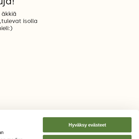
uja!
 äkkiä
tulevat isolla
eli:)
Hyväksy evästeet
an