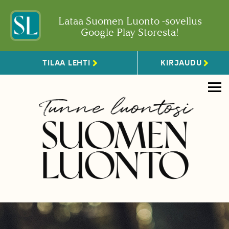
Lataa Suomen Luonto -sovellus
Google Play Storesta!
TILAA LEHTI
KIRJAUDU