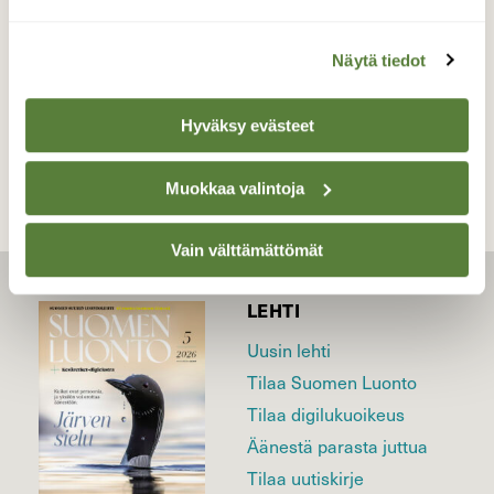
29.12.2021
Näytä tiedot
TAKAISIN LISTAAN
Hyväksy evästeet
Muokkaa valintoja
Vain välttämättömät
LEHTI
Uusin lehti
Tilaa Suomen Luonto
Tilaa digilukuoikeus
Äänestä parasta juttua
Tilaa uutiskirje