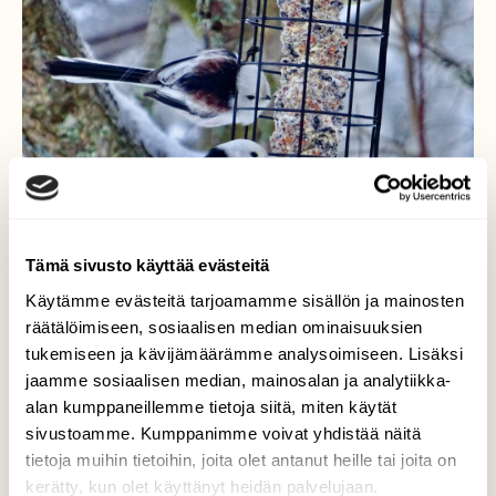
Tämä sivusto käyttää evästeitä
Käytämme evästeitä tarjoamamme sisällön ja mainosten
räätälöimiseen, sosiaalisen median ominaisuuksien
tukemiseen ja kävijämäärämme analysoimiseen. Lisäksi
Pyrstötintit
jaamme sosiaalisen median, mainosalan ja analytiikka-
alan kumppaneillemme tietoja siitä, miten käytät
Ruoka maistuu pakkasella pyrstötiaisillekin.
sivustoamme. Kumppanimme voivat yhdistää näitä
tietoja muihin tietoihin, joita olet antanut heille tai joita on
Valokuvaaja: Liisa Niiva-Korpela, Taipalsaari
kerätty, kun olet käyttänyt heidän palvelujaan.