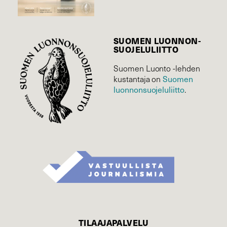
SUOMEN LUONNON­
SUOJELU­LIITTO
Suomen Luonto -lehden
Suomen
kustantaja on
luonnonsuojelu­liitto
.
TILAAJAPALVELU