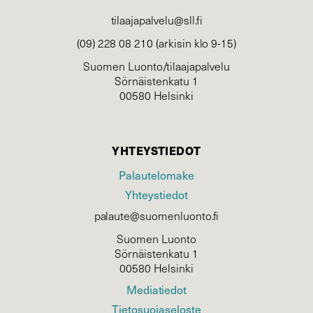
tilaajapalvelu@sll.fi
(09) 228 08 210 (arkisin klo 9-15)
Suomen Luonto/tilaajapalvelu
Sörnäistenkatu 1
00580 Helsinki
YHTEYSTIEDOT
Palautelomake
Yhteystiedot
palaute@suomenluonto.fi
Suomen Luonto
Sörnäistenkatu 1
00580 Helsinki
Mediatiedot
Tietosuojaseloste