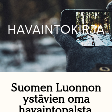
HAVAINTOKIRJA
Suomen Luonnon
ystävien oma
havaintopalsta.