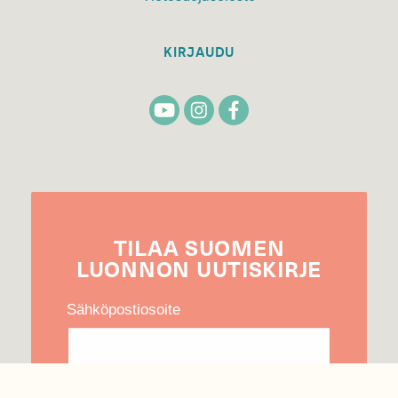
KIRJAUDU
TILAA
SUOMEN
LUONNON
UUTIS­KIRJE
Sähköpostiosoite
Hyväksyn tietojeni käytön uutiskirjeen