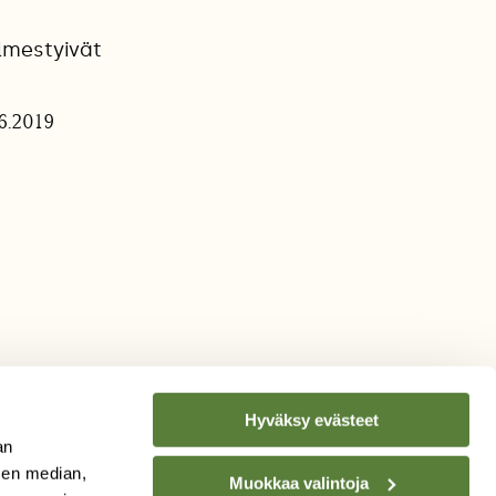
lmestyivät
6.2019
Hyväksy evästeet
an
sen median,
Muokkaa valintoja