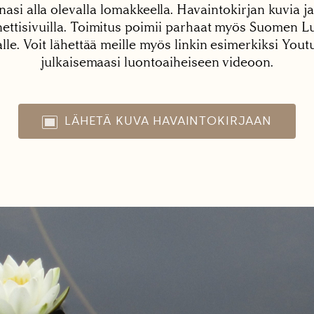
nasi alla olevalla lomakkeella. Havaintokirjan kuvia ja
tisivuilla. Toimitus poimii parhaat myös Suomen Lu
alle. Voit lähettää meille myös linkin esimerkiksi You
julkaisemaasi luontoaiheiseen videoon.
LÄHETÄ KUVA HAVAINTOKIRJAAN