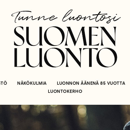
STÖ
NÄKÖKULMIA
LUONNON ÄÄNENÄ 85 VUOTTA
LUONTOKERHO