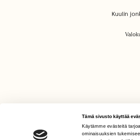
Kuulin jo
Valok
Tämä sivusto käyttää eväs
Käytämme evästeitä tarjoa
LEHTI
ominaisuuksien tukemisee
Uusin lehti