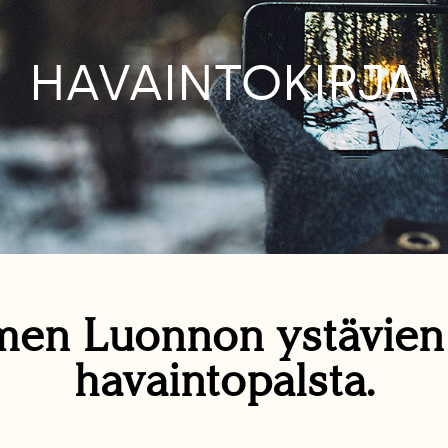
HAVAINTOKIRJA
en Luonnon ystävie
havaintopalsta.