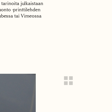
 tarinoita julkaistaan
onto -printtilehden
tubessa tai Vimeossa