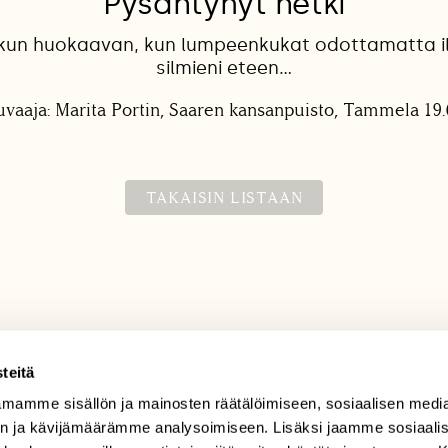
Pysähtynyt hetki
nkun huokaavan, kun lumpeenkukat odottamatta i
silmieni eteen...
uvaaja: Marita Portin, Saaren kansanpuisto, Tammela 19.
TAKAISIN LISTAAN
teitä
mamme sisällön ja mainosten räätälöimiseen, sosiaalisen medi
TILAAJAPALVELU
n ja kävijämäärämme analysoimiseen. Lisäksi jaamme sosiaali
tilaajapalvelu@sll.fi