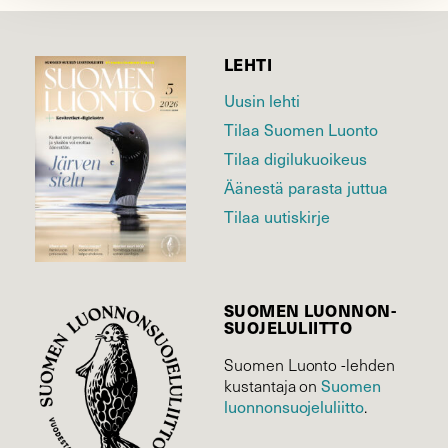
LEHTI
Uusin lehti
Tilaa Suomen Luonto
Tilaa digilukuoikeus
Äänestä parasta juttua
Tilaa uutiskirje
SUOMEN LUONNON­
SUOJELU­LIITTO
Suomen Luonto -lehden
Suomen
kustantaja on
luonnonsuojelu­liitto
.