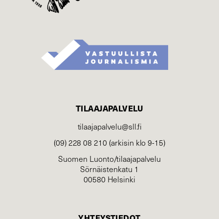
TILAAJAPALVELU
tilaajapalvelu@sll.fi
(09) 228 08 210 (arkisin klo 9-15)
Suomen Luonto/tilaajapalvelu
Sörnäistenkatu 1
00580 Helsinki
YHTEYSTIEDOT