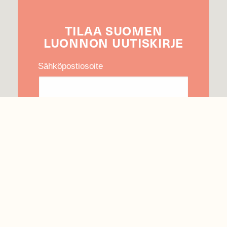
TILAA
SUOMEN
LUONNON
UUTIS­KIRJE
Sähköpostiosoite
Hyväksyn tietojeni käytön uutiskirjeen
lähettämiseen
Tietosuojaseloste