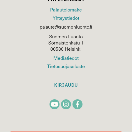
Palautelomake
Yhteystiedot
palaute@suomenluonto.fi
Suomen Luonto
Sörnäistenkatu 1
00580 Helsinki
Mediatiedot
Tietosuojaseloste
KIRJAUDU