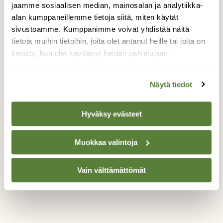
jaamme sosiaalisen median, mainosalan ja analytiikka-
vasta sitten, kun olin ohittanut paikan, enkä
alan kumppaneillemme tietoja siitä, miten käytät
edes huomannut sitä. Vasta kun palasin
sivustoamme. Kumppanimme voivat yhdistää näitä
samaa latua, niin huomasin mitä oli
tapahtunut. Näin kyllä pyynkin toisessa
tietoja muihin tietoihin, joita olet antanut heille tai joita on
paikassa. Ehkä se oli sama. Se oli syönyt
kerätty, kun olet käyttänyt heidän palvelujaan.
paljon, joten uloste pötkyjäkin oli kertynyt
monta. Lisäksi pelästymisestä johtunut
Näytä tiedot
lähtöruikuli.
Valokuvaaja: Reijo Juurinen, Nuuksion
Hyväksy evästeet
kansallispuisto Tammikuu
Muokkaa valintoja
TAKAISIN LISTAAN
Vain välttämättömät