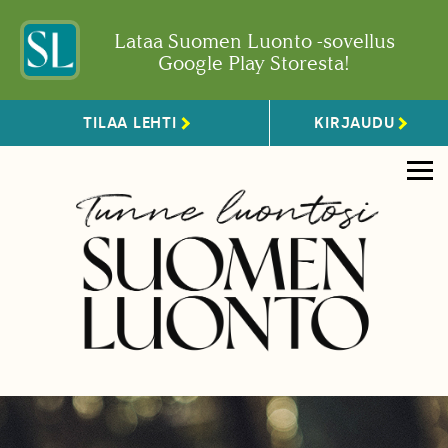
Lataa Suomen Luonto -sovellus
Google Play Storesta!
TILAA LEHTI
KIRJAUDU