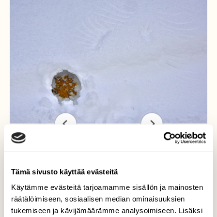
Pyyn lumikieppi
Tämä sivusto käyttää evästeitä
Käytämme evästeitä tarjoamamme sisällön ja mainosten
Pyy oli mennyt lumen sisään aivan
räätälöimiseen, sosiaalisen median ominaisuuksien
hiihtoladun viereen. Se oli lujahermoinen
tukemiseen ja kävijämäärämme analysoimiseen. Lisäksi
pysyen piilossaan kun hiihdin ohi. Se lähti