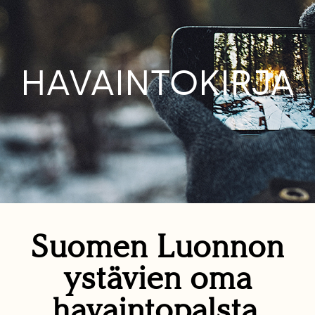
HAVAINTOKIRJA
Suomen Luonnon
ystävien oma
havaintopalsta.