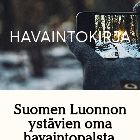
HAVAINTOKIRJA
Suomen Luonnon
ystävien oma
havaintopalsta.