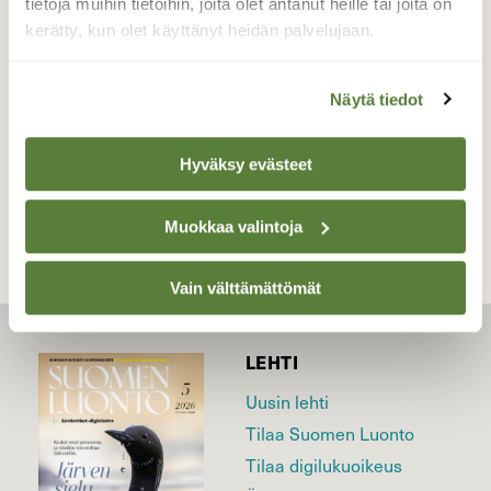
tietoja muihin tietoihin, joita olet antanut heille tai joita on
ylläri!
kerätty, kun olet käyttänyt heidän palvelujaan.
Valokuvaaja: Jaana Saarelainen, Joensuu 4.7.2026
Näytä tiedot
TAKAISIN LISTAAN
Hyväksy evästeet
Muokkaa valintoja
Vain välttämättömät
LEHTI
Uusin lehti
Tilaa Suomen Luonto
Tilaa digilukuoikeus