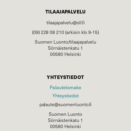
TILAAJAPALVELU
tilaajapalvelu@sll.fi
(09) 228 08 210 (arkisin klo 9-15)
Suomen Luonto/tilaajapalvelu
Sörnäistenkatu 1
00580 Helsinki
YHTEYSTIEDOT
Palautelomake
Yhteystiedot
palaute@suomenluonto.fi
Suomen Luonto
Sörnäistenkatu 1
00580 Helsinki