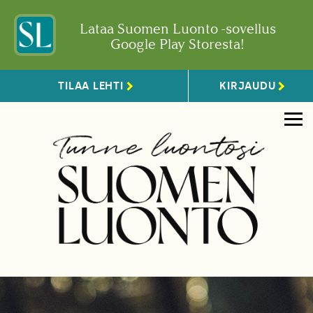
Lataa Suomen Luonto -sovellus
Google Play Storesta!
TILAA LEHTI
KIRJAUDU