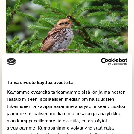
Tämä sivusto käyttää evästeitä
Käytämme evästeitä tarjoamamme sisällön ja mainosten
Pyynpoikanen
räätälöimiseen, sosiaalisen median ominaisuuksien
tukemiseen ja kävijämäärämme analysoimiseen. Lisäksi
Olimme luotoretkellä matkalla kedolle, kun
jaamme sosiaalisen median, mainosalan ja analytiikka-
metsätien varrelta pyrähti lintu
alan kumppaneillemme tietoja siitä, miten käytät
kuusenoksalle. Se oli pyyn poikanen, joka jäi
sivustoamme. Kumppanimme voivat yhdistää näitä
nököttämään oksalle ja antoi kuvata. Iloinen