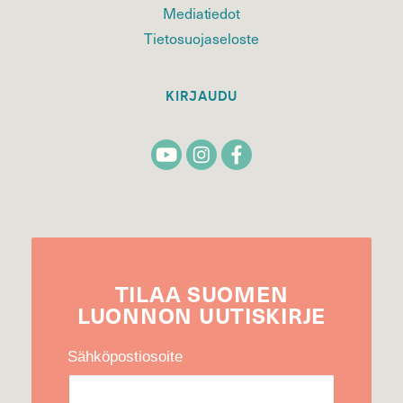
Mediatiedot
Tietosuojaseloste
KIRJAUDU
TILAA
SUOMEN
LUONNON
UUTIS­KIRJE
Sähköpostiosoite