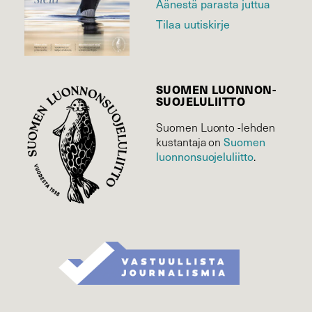
Äänestä parasta juttua
Tilaa uutiskirje
SUOMEN LUONNON­
SUOJELU­LIITTO
Suomen Luonto -lehden
Suomen
kustantaja on
luonnonsuojelu­liitto
.